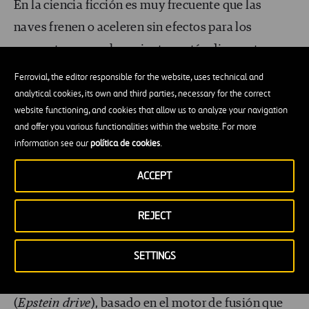
En la ciencia ficción es muy frecuente que las
naves frenen o aceleren sin efectos para los
ocupantes, o que los asientos estén dispuestos en
dirección al avance. En
The Expanse
, la aceleración
Ferrovial, the editor responsible for the website, uses technical and
positiva o negativa es usada para generar gravedad
analytical cookies, its own and third parties, necessary for the correct
website functioning, and cookies that allow us to analyze your navigation
dentro de las naves, y los asientos no miran en
and offer you various functionalities within the website. For more
sentido de la marcha (ni en contra). Aunque
information see our
política de cookies
.
ampliaremos este punto en el siguiente apartado.
ACCEPT
La ergonómica propulsión en The
REJECT
Expanse
SETTINGS
En
The Expanse
hay una tecnología ficticia pero
teóricamente correcta llamada
motor Epstein
(
Epstein drive
), basado en el
motor de fusión que