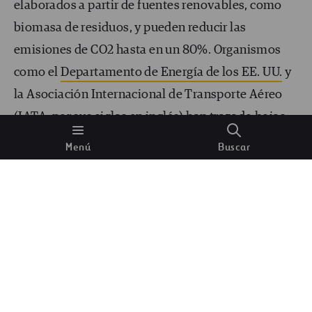
elaborados a partir de fuentes renovables, como
biomasa de residuos, y pueden reducir las
emisiones de CO
2
hasta en un 80%. Organismos
como el
Departamento de Energía de los EE. UU.
y
la Asociación Internacional de Transporte Aéreo
(IATA, por sus siglas en inglés) han trazado hojas
de ruta para la implementación de la tecnología.
Menú
Buscar
Por ejemplo
, la IATA ha fijado como objetivo usar
SAFs en el 10% del combustible de aviación para
2030 y en más del 60% para 2050
.
El hidrógeno emerge como un potente candidato
en la lucha por la reducción de emisiones. Gigantes
de la industria y startups, como
Airbus
o
ZeroAvia
,
están canalizando sus esfuerzos en el