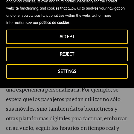
analytical cookies, its own and third parties, necessary for the correct
medio ambiente, lo que permitirá reducir a cero las
website functioning, and cookies that allow us to analyze your navigation
emisiones de carbono para mejorar aún más la
and offer you various functionalities within the website. For more
information see our
política de cookies
.
sostenibilidad de esta nueva forma de transporte.
ACCEPT
Otro elemento importante de un vertipuerto de
Ferrovial será la integración de tecnologías
REJECT
avanzadas. Esto incluye el uso de la
automatización y la inteligencia artificial para
SETTINGS
agilizar las operaciones y ofrecer a los pasajeros
una experiencia personalizada. Por ejemplo, se
espera que los pasajeros puedan utilizar no sólo
sus móviles, sino también datos biométricos y
otras plataformas digitales para facturar, embarcar
en su vuelo, seguir los horarios en tiempo real y