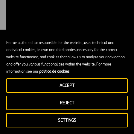
Ferrovial, the editor responsible for the website, uses technical and
analytical cookies, its own and third parties, necessary for the correct
website functioning, and cookies that allow us to analyze your navigation
Una de las ventajas del
SPARC
es que tampoco
and offer you various functionalities within the website. For more
requiere ‘ignición’, un término que se ha
information see our
política de cookies
.
popularizado en 2022. Ya en 2021
una prueba de
ACCEPT
laboratorio
logró la ignición en el Instalación
Nacional de Ignición (NIF), logrando 1,9 MJ de
REJECT
energía saliente por fusión. En
diciembre de 2022
,
por primera vez en la historia, este laboratorio
SETTINGS
logró
3,15 MJ de salida aportando 2,05 MJ de