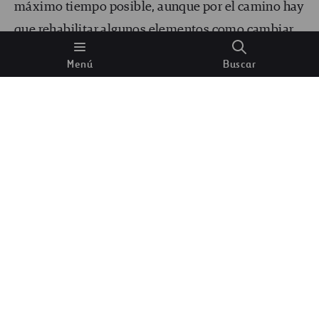
máximo tiempo posible, aunque por el camino hay
que rehabilitar algunos elementos como cambiar
el tejado tras 50 años o hacer lo propio con las
Menú
Buscar
cañerías.
Cuantos más años dure una misma
edificación
, más repartida estará la huella de su
fabricación y más ético habrá sido el uso de esos
materiales.
La vivienda sostenible es una vivienda
duradera
, por esto merece la pena reaprovechar
los edificios y no echarlos abajo tras
solo
cien años
de servicio. Por ejemplo, cada vez es más
frecuente transformar
centros comerciales
abandonados en edificios residenciales
,