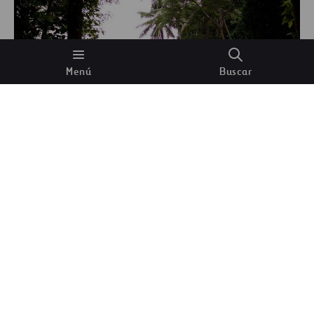
Menú
Buscar
Árboles y vegetación en la selva.
Mark S
(Unsplash)
La selva tropical del Amazonas, en sus más de 6,7
millones de kilómetros cuadrados, es el hogar de
unos
390 000 millones de árboles
. Se calcula que