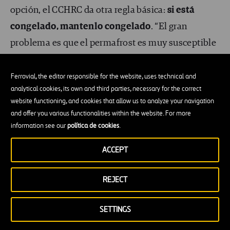
opción, el CCHRC da otra regla básica:
si está
congelado, mantenlo congelado
. “El gran
problema es que el permafrost es muy susceptible
a la construcción. Y, cuando se descongela, el suelo
se vuelve inestable”, explican. Por ello, es
Ferrovial, the editor responsible for the website, uses technical and
analytical cookies, its own and third parties, necessary for the correct
fundamental que las construcciones eviten el
website functioning, and cookies that allow us to analyze your navigation
calentamiento del suelo.
and offer you various functionalities within the website. For more
information see our
política de cookies
.
De acuerdo con el CCHCR,
la planificación de las
ACCEPT
construcciones y el diseño de los cimientos
deben
priorizar mantener el terreno en una temperatura
REJECT
estable, aprovechar las propias características del
clima para garantizar que el suelo permanezca
SETTINGS
congelado y proteger la vegetación. Esto último es