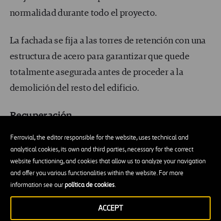
normalidad durante todo el proyecto.
La fachada se fija a las torres de retención con una
estructura de acero para garantizar que quede
totalmente asegurada antes de proceder a la
demolición del resto del edificio.
Recuperación
Ferrovial, the editor responsible for the website, uses technical and
Por último,
recuperaremos los ladrillos rojos
analytical cookies, its own and third parties, necessary for the correct
clásicos
de los demás lados del edificio para poder
website functioning, and cookies that allow us to analyze your navigation
utilizarlos en la restauración de la fachada
and offer you various functionalities within the website. For more
information see our
política de cookies
.
principal en el futuro. Estos ladrillos deben
extraerse de uno en uno para garantizar su correcta
ACCEPT
conservación.