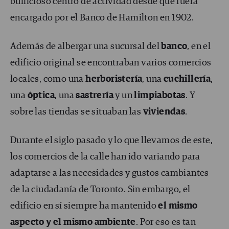
bullicioso centro de actividad desde que fuera
encargado por el Banco de Hamilton en 1902.
Además de albergar una sucursal del
banco
, en el
edificio original se encontraban varios comercios
locales, como una
herboristería
, una
cuchillería
,
una
óptica
, una
sastrería
y un
limpiabotas
. Y
sobre las tiendas se situaban las
viviendas
.
Durante el siglo pasado y lo que llevamos de este,
los comercios de la calle han ido variando para
adaptarse a las necesidades y gustos cambiantes
de la ciudadanía de Toronto. Sin embargo, el
edificio en sí siempre ha mantenido
el mismo
aspecto y el mismo ambiente
. Por eso es tan