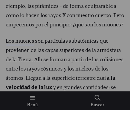
ejemplo, las pirámides – de forma equiparable a
como lo hacen los rayos X con nuestro cuerpo. Pero
empecemos por el principio: ¿qué son los muones?
Los muones
son partículas subatómicas que
provienen de las capas superiores de la atmósfera
de la Tierra. Allí se forman a partir de las colisiones
entre los rayos cósmicos y los núcleos de los
átomos. Llegan a la superficie terrestre casi
a la
velocidad de la luz
y en grandes cantidades: se
calcula que caen unos 10 000 por segundo en cada
Menú
Buscar
metro cuadrado.