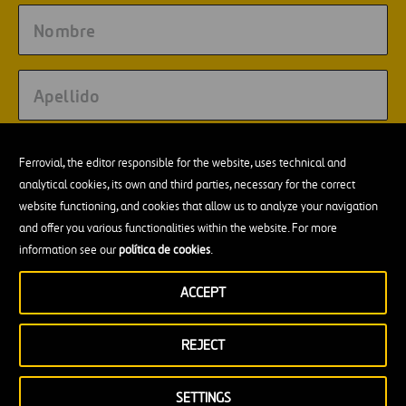
Ferrovial, the editor responsible for the website, uses technical and
analytical cookies, its own and third parties, necessary for the correct
website functioning, and cookies that allow us to analyze your navigation
No olvides leer esto!
and offer you various functionalities within the website. For more
information see our
política de cookies
.
Este sitio esta protegido por reCAPTCHA y se aplican la
Política de privacidad
y las
Condiciones de servicio
de Google.
ACCEPT
Consiento el envío de newsletters conforme a lo señalado
en la
Política de privacidad
y
Aviso legal
.
Autorizo el tratamiento de mis datos con el fin de permitir
REJECT
mi registro como usuario. Este registro me permite
guardar mis lecturas y continuar en otro momento;
publicar comentarios, junto con los datos que pueda
SETTINGS