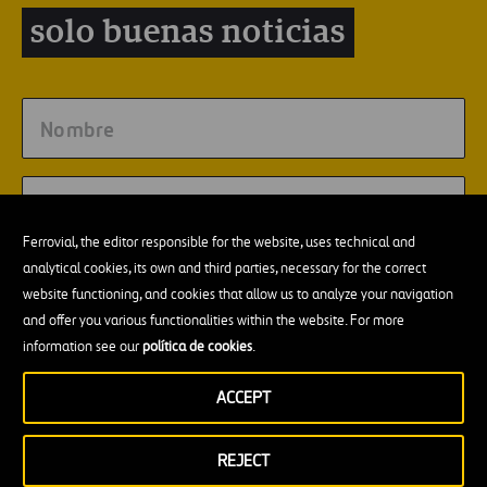
solo buenas noticias
Ferrovial, the editor responsible for the website, uses technical and
analytical cookies, its own and third parties, necessary for the correct
website functioning, and cookies that allow us to analyze your navigation
and offer you various functionalities within the website. For more
information see our
política de cookies
.
No olvides leer esto!
Este sitio esta protegido por reCAPTCHA y se aplican la
ACCEPT
Política de privacidad
y las
Condiciones de servicio
de Google.
Consiento el envío de newsletters conforme a lo señalado
REJECT
en la
Política de privacidad
y
Aviso legal
.