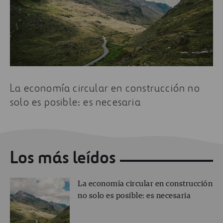
Algunos de los artículos más leídos sobre legislación
medioambiental son:
La economía circular en construcción no solo es
posible: es necesaria
El papel fundamental de las empresas en el
La economía circular en construcción no
cambio climático
solo es posible: es necesaria
De Bogotá a Seúl: ciudades que plantan cara a
la contaminación del aire
Los más leídos
La economía circular en construcción
no solo es posible: es necesaria