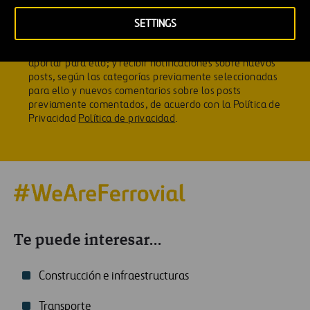
Autorizo el tratamiento de mis datos con el fin de permitir
mi registro como usuario. Este registro me permite
SETTINGS
guardar mis lecturas y continuar en otro momento;
publicar comentarios, junto con los datos que pueda
aportar para ello; y recibir notificaciones sobre nuevos
posts, según las categorías previamente seleccionadas
para ello y nuevos comentarios sobre los posts
previamente comentados, de acuerdo con la Política de
Privacidad
Política de privacidad
.
Te puede interesar...
Construcción e infraestructuras
Transporte