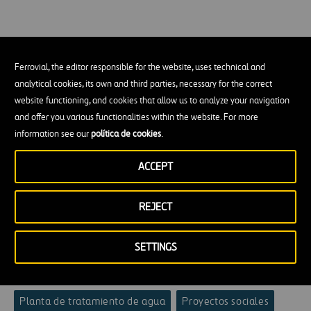
Etiquetas
Ferrovial, the editor responsible for the website, uses technical and
analytical cookies, its own and third parties, necessary for the correct
website functioning, and cookies that allow us to analyze your navigation
Construcción
Agua
Aguas residuales
and offer you various functionalities within the website. For more
information see our
política de cookies
.
Estación de depuración de aguas residuales
ACCEPT
Estación de depuración de aguas residuales industriales
Estación de tratamiento de aguas potables
REJECT
Infraestructuras de agua
SETTINGS
Instalación desaladora de agua de mar
Planta de tratamiento de agua
Proyectos sociales