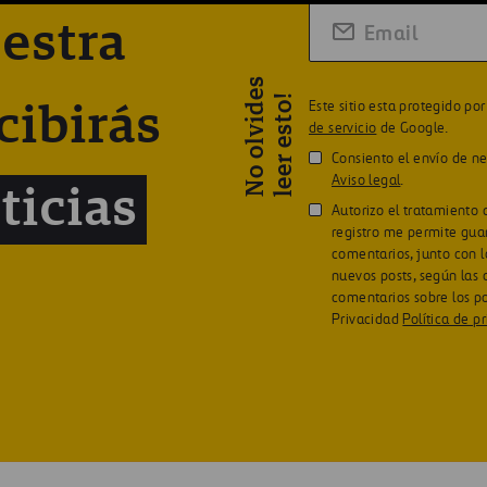
estra
N
o
o
l
v
i
d
e
s
l
e
e
r
e
s
t
o
!
Este sitio esta protegido p
cibirás
de servicio
de Google.
Consiento el envío de n
Aviso legal
.
ticias
Autorizo el tratamiento 
registro me permite gua
comentarios, junto con l
nuevos posts, según las
comentarios sobre los p
Privacidad
Política de p