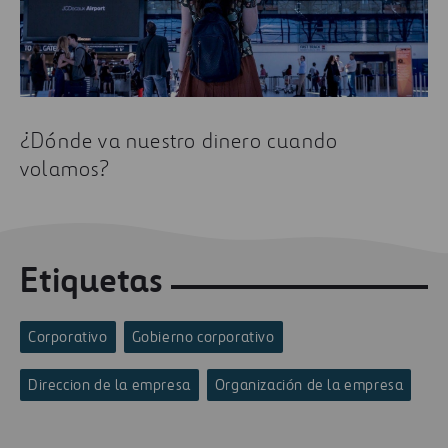
Algunos de los artículos más leídos sobre
organigrama son:
La receta de la productividad personal y en
equipo
Frente al cambio, talento. Las dos caras de la
¿Dónde va nuestro dinero cuando
competitividad
volamos?
Innovar para progresar
Etiquetas
Corporativo
Gobierno corporativo
Direccion de la empresa
Organización de la empresa