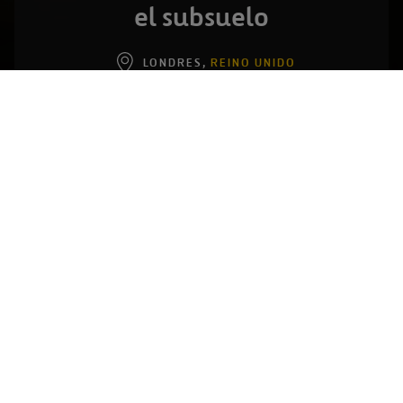
el subsuelo
LONDRES,
REINO UNIDO
Ampliación de la Línea Norte del Metro de
Londres
VISITA EL PROYECTO
Medio centenar de kilómetros separan la tierra
centenaria sobre la que se asienta Londres de su