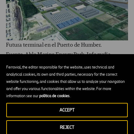
Futura terminal en el Puerto de Humber.
Fuente: Able Marine Energy Park. Infografía
Puerto de fabricación:
Debido al tamaño y
Ferrovial, the editor responsible for the website, uses technical and
peso de los componentes que conforman un
analytical cookies, its own and third parties, necessary for the correct
website functioning, and cookies that allow us to analyze your navigation
aerogenerador, lo que hace prácticamente
and offer you various functionalities within the website. For more
inviable su transporte por carretera, está
information see our
política de cookies
.
motivando a fabricantes de turbinas y
ACCEPT
cimentaciones a establecerse en terminales
portuarias donde albergar sus instalaciones de
REJECT
fabricación. Estos fabricantes han seguido el