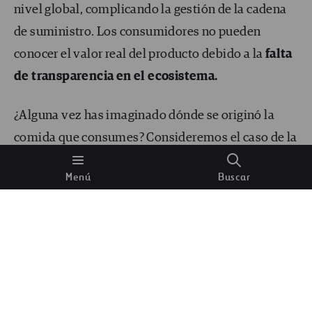
nivel global, complicando la gestión de la cadena
de suministro. Los consumidores no pueden
conocer el valor real del producto debido a la
falta
de transparencia en el ecosistema.
¿Alguna vez has imaginado dónde se originó la
comida que consumes? Consideremos el caso de la
cadena de suministro de alimentos.
Menú
Buscar
La cadena de suministro en la industria
alimentaria se define conectando:
Origen del cultivo
Procesado de alimentos en refinerías