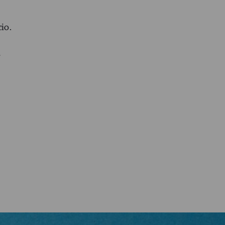
io.
e