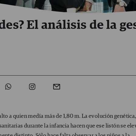
des? El análisis de la ge
alto a quien medía más de 1,80 m. La evolución genética,
anitarias durante la infancia hacen que ese listón se ele
nte distinto. Sólo hace falta observar a los niños a la