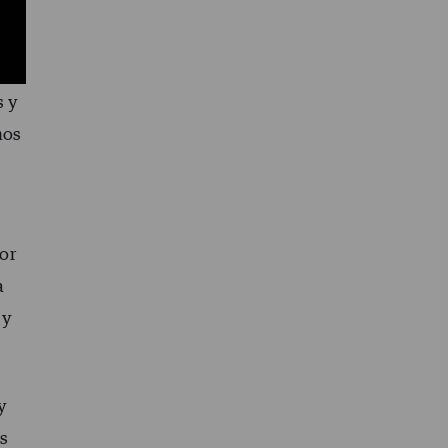
d
s y
mos
or
a
 y
y
s