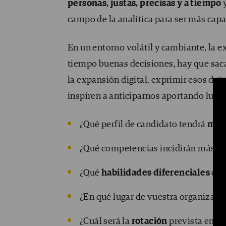
personas, justas, precisas y a tiempo
campo de la analítica para ser más capa
En un entorno volátil y cambiante, la ex
tiempo buenas decisiones, hay que saca
la expansión digital, exprimir esos dat
inspiren a anticiparnos aportando luz (
¿Qué perfil de candidato tendrá
mayo
¿Qué competencias incidirán más en
¿Qué
habilidades diferenciales
en 
¿En qué lugar de vuestra organizaci
¿Cuál será la
rotación
prevista en co