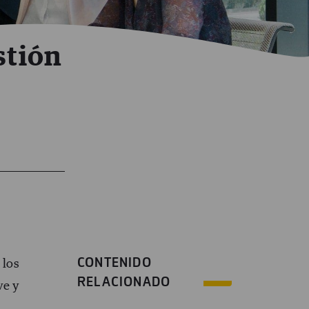
stión
CONTENIDO
 los
RELACIONADO
ve y