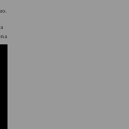
ro.
 a
ón a