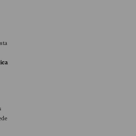
sta
ica
s
ede