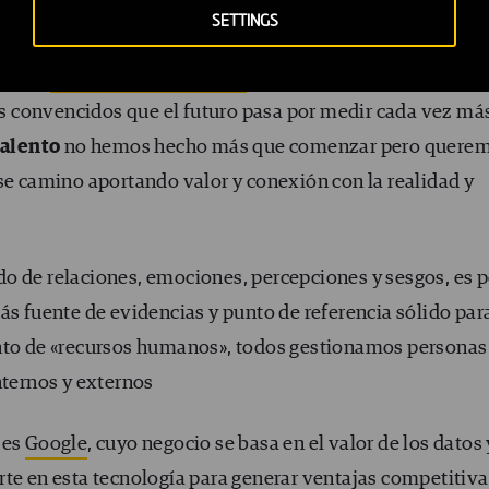
SETTINGS
que la
transformación digital
es también una oportunida
 convencidos que el futuro pasa por medir cada vez má
talento
no hemos hecho más que comenzar pero quere
se camino aportando valor y conexión con la realidad y
o de relaciones, emociones, percepciones y sesgos, es p
ás fuente de evidencias y punto de referencia sólido par
unto de «recursos humanos», todos gestionamos personas
nternos y externos
 es
Google
, cuyo negocio se basa en el valor de los datos 
rte en esta tecnología para generar ventajas competitiva