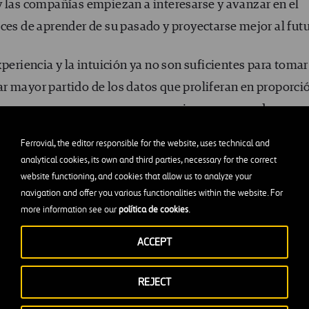
y las compañías empiezan a interesarse y avanzar en el
ces de aprender de su pasado y proyectarse mejor al futu
periencia y la intuición ya no son suficientes para tomar
r mayor partido de los datos que proliferan en proporci
os para que se expresen y conseguir que nos ayuden e
y nuevas preguntas) a cuestiones del tipo:
Ferrovial, the editor responsible for the website, uses technical and
analytical cookies, its own and third parties, necessary for the correct
r potencial
en vuestra empresa?
website functioning, and cookies that allow us to analyze your
navigation and offer you various functionalities within the website. For
 el
desempeño
de cierto colectivo?
more information see our
política de cookies
.
vuestro negocio serán necesarias y cuándo?
ACCEPT
ón están hoy estas habilidades?
REJECT
lectivos clave y cuándo se producirá?