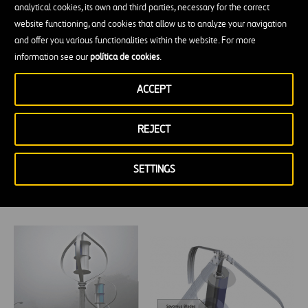
La Universidad Estatal de Pensilvania
realizó en
analytical cookies, its own and third parties, necessary for the correct
website functioning, and cookies that allow us to analyze your navigation
2009 una aproximación
sobre cómo debería ser el
and offer you various functionalities within the website. For more
diseño de las turbinas verticales junto a las
information see our
política de cookies
.
carreteras para capturar esta
ola
que dejan los
ACCEPT
vehículos a su paso, y cuya energía estamos
perdiendo actualmente. Este invento, que simula
REJECT
ser la barrera de hormigón que hace de mediana,
reaprovecha esa energía.
SETTINGS