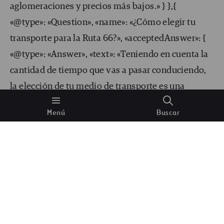
aglomeraciones y precios más bajos.» } },{
«@type»: «Question», «name»: «¿Cómo elegir tu
transporte para la Ruta 66?», «acceptedAnswer»: {
«@type»: «Answer», «text»: «Teniendo en cuenta la
cantidad de tiempo que vas a pasar conduciendo,
la elección de tu medio de transporte es una
decisión importante. Primero debes valorar si
Menú
Buscar
quieres quedarte en alojamientos a lo largo del
camino o llevar una tienda y montarla en los
campings. Como alternativa, puedes alquilar o
incluso utilizar tu propia caravana/vehículo
recreativo y dormir en tu vehículo cada noche.
Muchos viajeros deciden recorrer esta
emblemática carretera en un coche de alquiler,