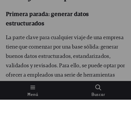
Primera parada: generar datos
estructurados
La parte clave para cualquier viaje de una empresa
tiene que comenzar por una base sólida: generar
buenos datos estructurados, estandarizados,
validados y revisados. Para ello, se puede optar por
ofrecer a empleados una serie de herramientas
estandarizadas para toda la compañía que facilite
esta tarea. En el caso de Ferrovial Construcción
Menú
Buscar
algunos de los ejemplos de estas herramientas son
inSite, un ERP basado en SAP que permite nutrir la
información financiera con datos de calidad.