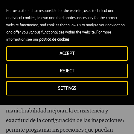
de los técnicos en el entorno inspeccionado
Ferrovial, the editor responsible for the website, uses technical and
también es una enorme ventaja
.
analytical cookies, its own and third parties, necessary for the correct
website functioning, and cookies that allow us to analyze your navigation
and offer you various functionalities within the website. For more
Adicionalmente, la flexibilidad en el despliegue
information see our
política de cookies
.
del nuevo dron también es muy beneficiosa. Puede
lanzarse desde cualquier punto, tanto en el mar
ACCEPT
como en tierra, incluso desde vehículos o buques
REJECT
en movimiento. El dron
recopila datos en tiempo
real
que pueden ser
transmitidos en directo
a un
SETTINGS
motor de procesamiento de datos, y sus
configuraciones de vuelo de precisión y
maniobrabilidad mejoran la consistencia y
exactitud de la configuración de las inspecciones:
permite programar inspecciones que puedan