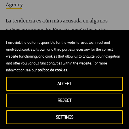
Agency
.
La tendencia es aún más acusada en algunos
países europeos. En España, según los datos
del
Ministerio para la Transición Ecológica y el
Ferrovial, the editor responsible for the website, uses technical and
Reto Demográfico
, las emisiones relacionadas con
analytical cookies, its own and third parties, necessary for the correct
website functioning, and cookies that allow us to analyze your navigation
la generación de energía suponen un 18% del total,
and offer you various functionalities within the website. For more
mientras que las del transporte suman un 25%. Y
information see our
política de cookies
.
es que la movilidad, el transporte de personas y de
ACCEPT
mercancías, se está consolidando como el gran
emisor de CO2 y otros gases nocivos a medida que
REJECT
avanza la transición.
SETTINGS
Por este motivo, electrificar el parque móvil y, en