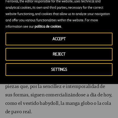
Ferrovial, the editor responsible for the website, uses technical and
buscando siempre la comodidad de la usuaria, de
analytical cookies, its own and third parties, necessary for the correct
forma, sin duda, muy próxima a la primacía de la
website functioning, and cookies that allow us to analyze your navigation
funcionalidad que plantaba la Bauhaus. En 1947, el
and offer you various functionalities within the website. For more
information see our
política de cookies
.
modisto vasco presenta la
línea barril
o
tonneau
,
su primera propuesta que libera la cintura en su
ACCEPT
totalidad. Más adelante, Balenciaga experimentará
con el volumen de las prendas, jugando con
REJECT
espacio entre las prendas y el cuerpo, lo que dará a
SETTINGS
sus diseños un carácter casi arquitectónico o
escultórico. Todo ello le llevará a la confección de
piezas que, por la sencillez e intemporalidad de
sus formas, siguen comercializándose a día de hoy,
como el vestido babydoll, la manga globo o la cola
de pavo real.