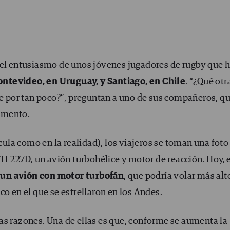
 el entusiasmo de unos jóvenes jugadores de rugby que 
ntevideo, en Uruguay, y Santiago, en Chile
. “¿Qué otr
le por tan poco?”, preguntan a uno de sus compañeros, q
omento.
ícula como en la realidad), los viajeros se toman una foto
 FH-227D, un avión turbohélice y motor de reacción. Hoy, 
e
un avión con motor turbofán
, que podría volar más alt
co en el que se estrellaron en los Andes.
as razones. Una de ellas es que, conforme se aumenta la