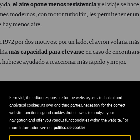
lgada,
el aire opone menos resistencia
y el viaje se hace
iones modernos, con motor turbofán, les permite tener un
 hay menos aire.
n 1972 por dos motivos: por un lado, el avión volaría más
dría
más capacidad para elevarse
en caso de encontrars
 hubiese ayudado a reaccionar más rápido y mejor.
Ferrovial, the editor responsible for the website, uses technical and
 más alto haría que, muy probablemente, hoy no se repit
analytical cookies, its own and third parties, necessary for the correct
website functioning, and cookies that allow us to analyze your
o los cambios no terminarían ahí. Realmente,
toda la ruta
navigation and offer you various functionalities within the website. For
mejoras tanto operativas como tecnológicas.
more information see our
política de cookies
.