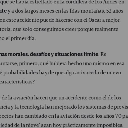
que se había estrellado en la cordillera de los Andes en
nte
y a dos largos meses en las frías montañas. 52 años
en este accidente puede hacerse con el Oscar a mejor
istoria, que solo conseguimos creer porque realmente
o el primer día.
as morales, desafíos y situaciones límite
. Es
guntarse, primero, qué hubiera hecho uno mismo en esa
ué probabilidades hay de que algo así suceda de nuevo.
características?
or de la aviación hacen que un accidente como el de los
iencia y la tecnología han mejorado los sistemas de previ
pectos han cambiado en la aviación desde los años 70 pa
ciedad de la nieve’ sean hoy prácticamente imposibles.