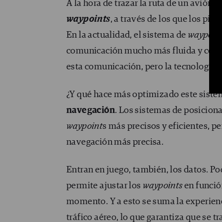
A la hora de trazar la ruta de un avión,
waypoints
, a través de los que los pil
En la actualidad, el sistema de
waypoin
comunicación mucho más fluida y const
esta comunicación, pero la tecnología f
¿Y qué hace más optimizado este sistem
navegación
. Los sistemas de posicion
waypoint
s más precisos y eficientes, p
navegación más precisa.
Entran en juego, también, los datos. P
permite ajustar los
waypoints
en funció
momento. Y a esto se suma la experien
tráfico aéreo, lo que garantiza que se t