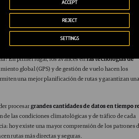
 se tienen en cuenta
puntos de referencia conocidos co
ACCEPT
otos están en contacto con los servicios de navegación aér
REJECT
ts
está mucho más optimizado y permite tener una
ante con los controladores. En los años 70 también exis
SETTINGS
allaba más que hoy en día.
a? En primer lugar, los avances en
las tecnologías de
amiento global (GPS) y de gestión de vuelo hacen los
ermiten una mejor planificación de rutas y garantizan un
oder procesar
grandes cantidades de datos en tiempo r
n de las condiciones climatológicas y de tráfico de cada
cia: hoy existe una mayor comprensión de los patrones 
racen rutas más directas y seguras.