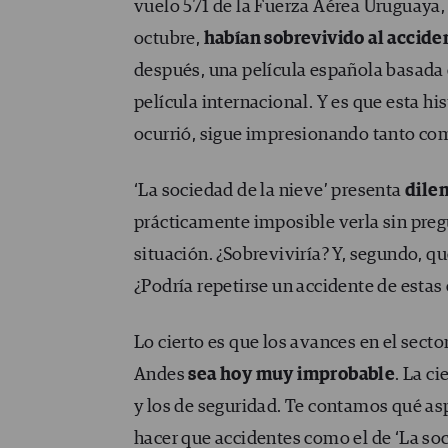
vuelo 571 de la Fuerza Aérea Uruguaya, 
octubre,
habían sobrevivido al accide
después, una película española basada 
película internacional. Y es que esta h
ocurrió, sigue impresionando tanto com
‘La sociedad de la nieve’ presenta
dilem
prácticamente imposible verla sin pre
situación. ¿Sobreviviría? Y, segundo, q
¿Podría repetirse un accidente de estas 
Lo cierto es que los avances en el sect
Andes
sea hoy muy improbable
. La c
y los de seguridad. Te contamos qué as
hacer que accidentes como el de ‘La so