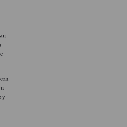
han
a
ue
 con
en
o y