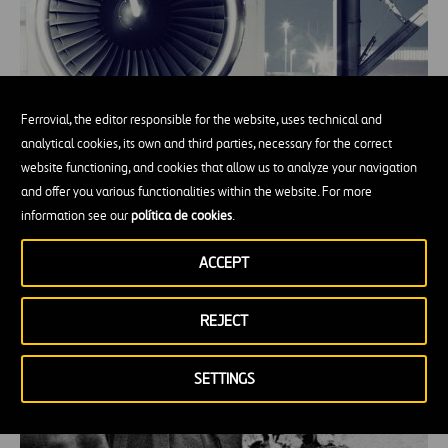
Ferrovial, the editor responsible for the website, uses technical and
analytical cookies, its own and third parties, necessary for the correct
website functioning, and cookies that allow us to analyze your navigation
Aviones Propulsados por Hidrógeno, el
and offer you various functionalities within the website. For more
camino hacia una aviación más sostenible
information see our
política de cookies
.
ACCEPT
REJECT
SETTINGS