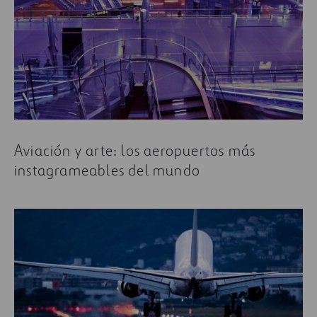
nuestro blog nos parece un lugar perfecto para
compartirlas.
Algunos de los artículos más leidos sobre aeropuertos
son:
De AAA al ZZV: los curiosos códigos de los
aeropuertos.
¿Cómo serán los aeropuertos del futuro?
Aviación y arte: los aeropuertos más
instagrameables del mundo
¿Cómo eran los primeros aeropuertos que
transformaron nuestra forma de viajar?
7 pasos para mejorar la seguridad del
aeropuerto y los pasajeros.