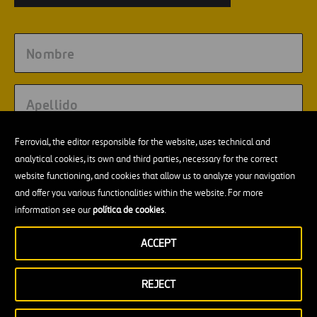
Ferrovial, the editor responsible for the website, uses technical and
analytical cookies, its own and third parties, necessary for the correct
website functioning, and cookies that allow us to analyze your navigation
and offer you various functionalities within the website. For more
No olvides leer esto!
information see our
política de cookies
.
Este sitio esta protegido por reCAPTCHA y se aplican la
Política de privacidad
y las
Condiciones de servicio
de Google.
ACCEPT
Consiento el envío de newsletters conforme a lo señalado
en la
Política de privacidad
y
Aviso legal
.
REJECT
Autorizo el tratamiento de mis datos con el fin de permitir
mi registro como usuario. Este registro me permite