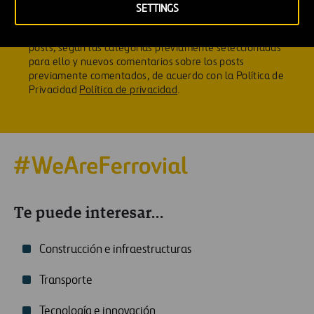
guardar mis lecturas y continuar en otro momento;
SETTINGS
publicar comentarios, junto con los datos que pueda
aportar para ello; y recibir notificaciones sobre nuevos
posts, según las categorías previamente seleccionadas
para ello y nuevos comentarios sobre los posts
previamente comentados, de acuerdo con la Política de
Privacidad
Política de privacidad
.
Te puede interesar...
Construcción e infraestructuras
Transporte
Tecnología e innovación