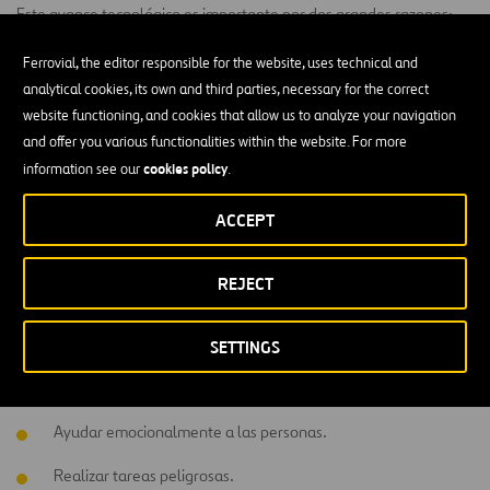
Este avance tecnológico es importante por dos grandes razones:
Desde el punto de vista humano, la robótica evita la
Ferrovial, the editor responsible for the website, uses technical and
exposición de los seres humanos a los residuos, reduciendo así
analytical cookies, its own and third parties, necessary for the correct
el impacto negativo que estos pueden tener sobre su salud.
website functioning, and cookies that allow us to analyze your navigation
and offer you various functionalities within the website. For more
Desde el punto de vista del negocio, la robotización permite
cookies policy
information see our
.
recuperar materiales de una forma más efectiva, reduciendo
costos, y con una mayor pureza, por lo que son más
ACCEPT
aprovechables y tienen un mayor valor de mercado.
REJECT
¿Qué ventajas puede ofrecer el uso de la
robótica?
SETTINGS
Mayor precisión.
Ayudar emocionalmente a las personas.
Realizar tareas peligrosas.