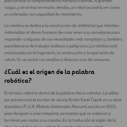
para simular el comportamiento humano o animal. A grandes
rasgos, y sin entrar en mucho detalle, un robot se podría ver como
un ordenador con capacidad de movimiento.
La robótica se dedica a la construcción de
artefactos
que intentan
materializar el deseo humano de crear seres a su semejanza para
responder a algunas de sus necesidades más complejas y, también,
para liberarse de trabajos tediosos o peligrosos. La robótica está
relacionada con la ingeniería, la construcción y la operación de
robots. Es un sector con amplios y diversos usos de consumo.
¿Cuál es el origen de la palabra
robótica?
El término
robot
se deriva de la palabra checa «robota». La utiliza
por primera vez el escritor de ciencia ficción Karel Čapek en su obra
dramática
R. U. R. (Robots Universales Rossum)
, escrita en 1920,
para designar a unas máquinas pensantes que se sublevan y
terminan por matar a su creador. En la traducción al inglés de la
obra, la palabra checa
robota
, fue traducida como
robot
.