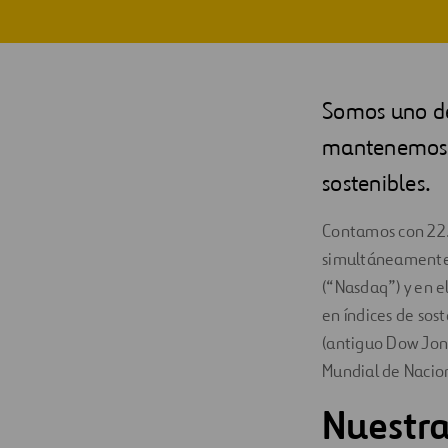
Digitalización
Automatización
Somos uno de 
Ingeniería
mantenemos u
sostenibles.
Contamos con 22.
simultáneamente 
(“Nasdaq”) y en e
en índices de sos
(antiguo Dow Jones
Mundial de Nacion
Nuestra