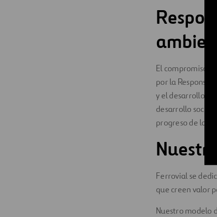
Respons
ambien
El compromiso con
por la Responsabi
y el desarrollo de
desarrollo socio 
progreso de las p
Nuestra
Ferrovial se dedic
que creen valor p
Nuestro modelo de