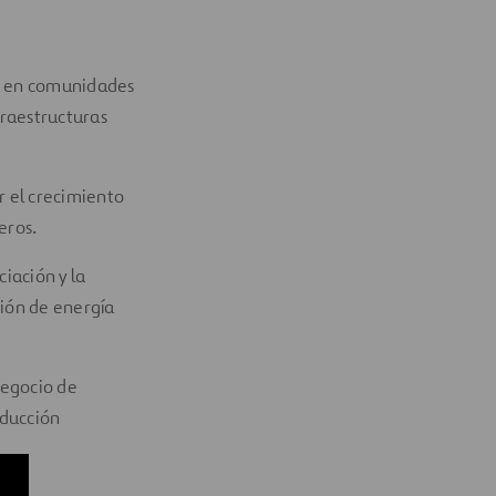
co en comunidades
fraestructuras
r el crecimiento
eros.
ciación y la
ión de energía
negocio de
oducción