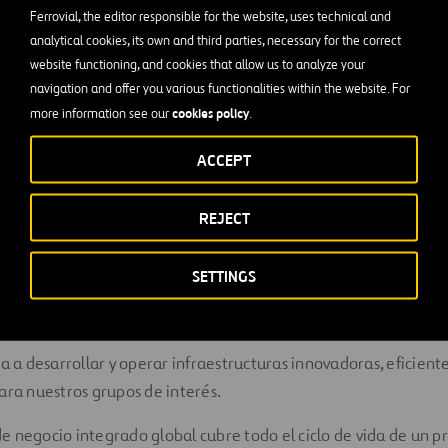
Ferrovial, the editor responsible for the website, uses technical and
ables con la sociedad y el
analytical cookies, its own and third parties, necessary for the correct
website functioning, and cookies that allow us to analyze your
te
navigation and offer you various functionalities within the website. For
cookies policy
more information see our
.
 la sociedad es una de nuestras señas de identidad. Es por e
ACCEPT
lidad Corporativa, las buenas prácticas en materia de
Calidad 
 la
Innovación
. Prestamos servicios a grandes comunidades par
REJECT
económico, ayudando con nuestra gestión a mejorar la calidad d
ersonas.
SETTINGS
 estrategia
a a desarrollar y operar infraestructuras innovadoras, eficiente
ara nuestros grupos de interés.
 negocio integrado global cubre todo el ciclo de vida de un p