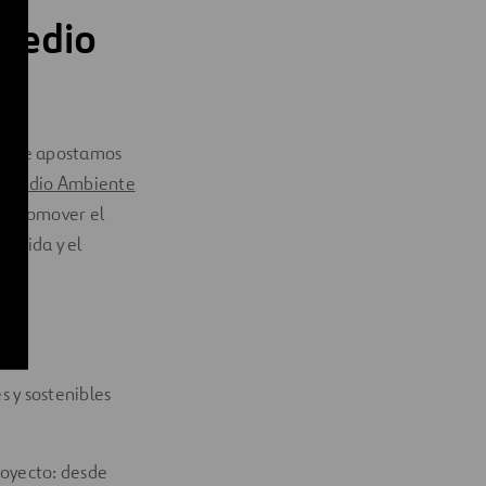
 medio
so que apostamos
y Medio Ambiente
a promover el
e vida y el
s y sostenibles
royecto: desde