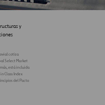
ructuras y
ciones
vial cotiza
al Select Market
más, está incluida
in Class Index
incipios del Pacto