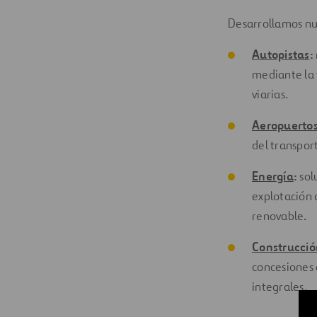
Desarrollamos nue
Autopistas
:
mediante la 
viarias.
Aeropuerto
del transpor
Energía
:
sol
explotación 
renovable.
Construcció
concesiones 
integrales.