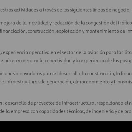
stras actividades a través de las siguientes
líneas de negocio
:
mejora de la movilidad y reducción de la congestión del tráfi
financiación, construcción, explotación y mantenimiento de in
s
:
experiencia operativa en el sector de la aviación para facilita
te aéreo y mejorar la conectividad y la experiencia de los pasaj
uciones innovadoras para el desarrollo, la construcción, la finan
de infraestructuras de generación, almacenamiento y transmis
n
:
desarrollo de proyectos de infraestructura, respaldando el 
de la empresa con capacidades técnicas, de ingeniería y de pr