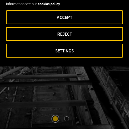
Enduring Growth
cookies policy
information see our
.
ACCEPT
VER MÁS
ABRIR
UNA
REJECT
NUEVA
VENTANA
SETTINGS