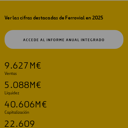
Ver las cifras destacadas de Ferrovial en 2025
ABRIR
ACCEDE AL INFORME ANUAL INTEGRADO
EN
UNA
NUEVA
PESTAÑA
9
.
6
2
7
M€
Ventas
5
.
0
8
8
M€
Liquidez
4
0
.
6
0
6
M€
Capitalización
2
2
.
6
0
9