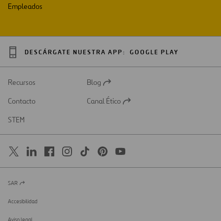
Empleados
DESCÁRGATE NUESTRA APP:
GOOGLE PLAY
Recursos
Blog
Abrir
en
Contacto
Canal Ético
una
Abrir
nueva
en
STEM
pestaña
una
nueva
pestaña
SAR
Abrir
en
una
Accesibilidad
nueva
pestaña
Aviso legal