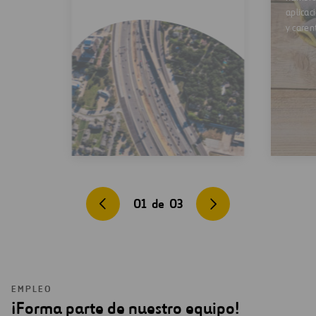
aplicac
y caren
01
de
03
EMPLEO
¡Forma parte de nuestro equipo!