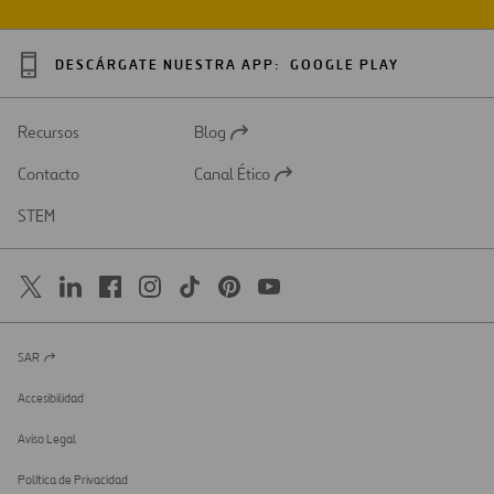
DESCÁRGATE NUESTRA APP:
GOOGLE PLAY
Recursos
Blog
Abrir
en
Contacto
Canal Ético
una
Abrir
nueva
en
STEM
pestaña
una
nueva
pestaña
SAR
Abrir
en
una
Accesibilidad
nueva
pestaña
Aviso Legal
Política de Privacidad