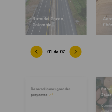
Ruta del Cacao,
Aero
Colombia
Cháv
01
de
07
Desarrollamos grandes
Estrat
proyectos
Salud
Querem
número