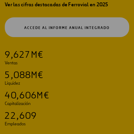
Ver las cifras destacadas de Ferrovial en 2025
ABRIR
ACCEDE AL INFORME ANUAL INTEGRADO
EN
UNA
NUEVA
PESTAÑA
9
,
6
2
7
M€
Ventas
5
,
0
8
8
M€
Liquidez
4
0
,
6
0
6
M€
Capitalización
2
2
,
6
0
9
Empleados