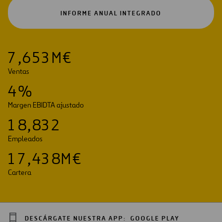
ABRIR
INFORME ANUAL INTEGRADO
EN
UNA
NUEVA
PESTAÑA
7
,
6
5
3
M€
Ventas
4
%
Margen EBIDTA ajustado
1
8
,
8
3
2
Empleados
1
7
,
4
3
8
M€
Cartera
DESCÁRGATE NUESTRA APP:
GOOGLE PLAY