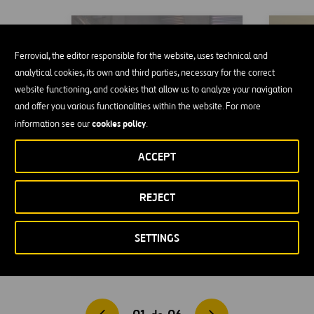
TEXpress Lanes
New T
Ferrovial, the editor responsible for the website, uses technical and
analytical cookies, its own and third parties, necessary for the correct
website functioning, and cookies that allow us to analyze your navigation
and offer you various functionalities within the website. For more
cookies policy
information see our
.
ACCEPT
REJECT
SETTINGS