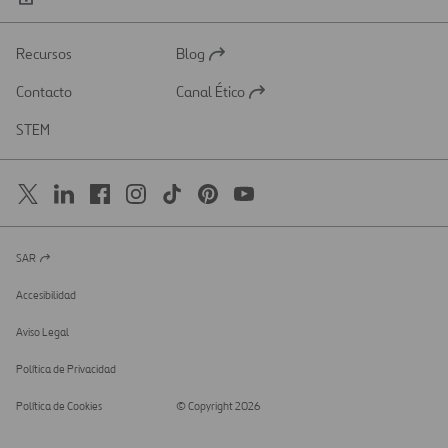
Recursos
Blog
Abrir
en
Contacto
Canal Ético
una
Abrir
nueva
en
STEM
pestaña
una
nueva
pestaña
SAR
Abrir
en
una
Accesibilidad
nueva
pestaña
Aviso Legal
Política de Privacidad
Política de Cookies
© Copyright 2026