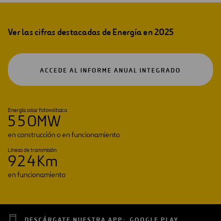
Ver las cifras destacadas de Energía en 2025
ABRIR
ACCEDE AL INFORME ANUAL INTEGRADO
EN
UNA
NUEVA
PESTAÑA
Energía solar fotovoltaica
5
5
0
MW
en construcción o en funcionamiento
Líneas de transmisión
9
2
4
Km
en funcionamiento
DESCÁRGATE NUESTRA APP:
GOOGLE PLAY