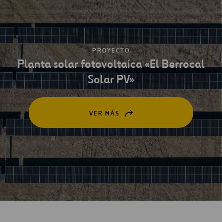
PROYECTO
Planta solar fotovoltaica «El Berrocal
Solar PV»
VER MÁS
ABRIR
EN
UNA
NUEVA
PESTAÑA