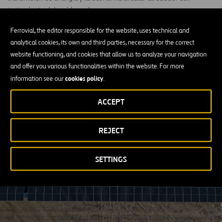
tratamiento del residuo urbano.
Nuestra visión
Ferrovial, the editor responsible for the website, uses technical and
analytical cookies, its own and third parties, necessary for the correct
La sostenibilidad se ha convertido en un elemento fundamental
website functioning, and cookies that allow us to analyze your navigation
para la protección del medio ambiente y la descarbonización de la
and offer you various functionalities within the website. For more
economía, haciendo frente al desafío que supone el cambio
cookies policy
information see our
.
climático para el planeta.
ACCEPT
Por ello,
Ferrovial pone en marcha la unidad de negocio de Energía
como respuesta a los efectos del cambio climático, a través de la
REJECT
promoción de la generación y transmisión de energía renovable y
una gestión más eficiente del consumo energético.
SETTINGS