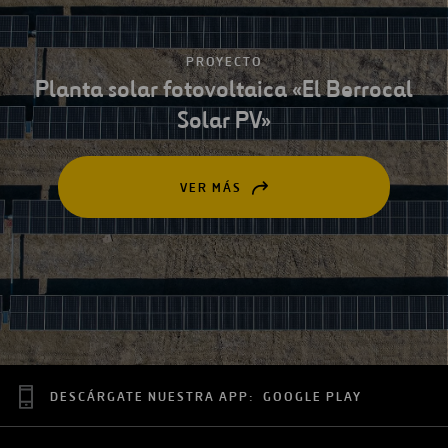
PROYECTO
Planta solar fotovoltaica «El Berrocal
Solar PV»
VER MÁS
ABRIR
EN
UNA
NUEVA
PESTAÑA
DESCÁRGATE NUESTRA APP:
GOOGLE PLAY