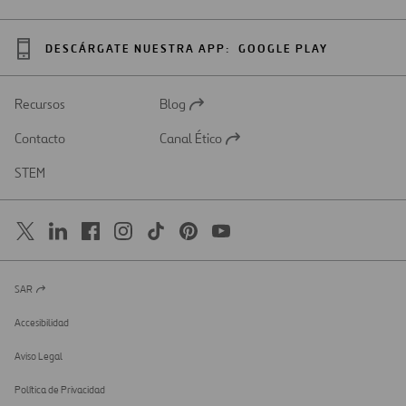
DESCÁRGATE NUESTRA APP:
GOOGLE PLAY
Recursos
Blog
Abrir
en
Contacto
Canal Ético
una
Abrir
nueva
en
STEM
pestaña
una
nueva
pestaña
SAR
Abrir
en
una
Accesibilidad
nueva
pestaña
Aviso Legal
Política de Privacidad