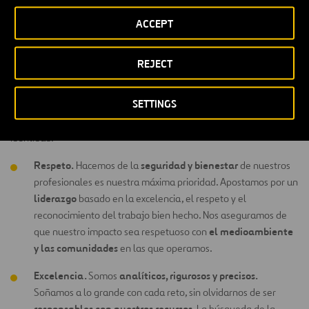
cookies to access this content
ACCEPT
REJECT
Nuestros valores
SETTINGS
Contamos con cinco valores que están grabados en el ADN de
nuestra cultura corporativa. Unos valores que son nuestra seña de
identidad:
Respeto.
seguridad y bienestar
Hacemos de la
de nuestros
profesionales es nuestra máxima prioridad. Apostamos por un
liderazgo
basado en la excelencia, el respeto y el
reconocimiento del trabajo bien hecho. Nos aseguramos de
el medioambiente
que nuestro impacto sea respetuoso con
y las comunidades
en las que operamos.
Excelencia.
analíticos, rigurosos y precisos.
Somos
Soñamos a lo grande con cada reto, sin olvidarnos de ser
responsables con nuestros recursos
. La búsqueda de la