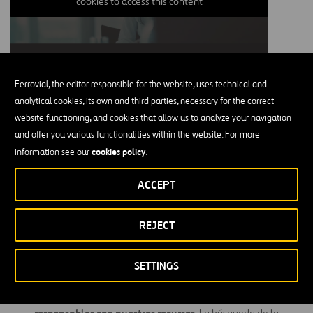
cookies to access this content
Nuestros valores
Ferrovial, the editor responsible for the website, uses technical and
analytical cookies, its own and third parties, necessary for the correct
Contamos con cinco valores que están grabados en el ADN de
website functioning, and cookies that allow us to analyze your navigation
nuestra cultura corporativa. Unos valores que son nuestra seña de
and offer you various functionalities within the website. For more
identidad:
cookies policy
information see our
.
Respeto.
seguridad y bienestar
Hacemos de la
de nuestros
ACCEPT
profesionales es nuestra máxima prioridad. Apostamos por un
liderazgo
basado en la excelencia, el respeto y el
reconocimiento del trabajo bien hecho. Nos aseguramos de
REJECT
el medioambiente
que nuestro impacto sea respetuoso con
y las comunidades
en las que operamos.
SETTINGS
Excelencia.
analíticos, rigurosos y precisos.
Somos
Soñamos a lo grande con cada reto, sin olvidarnos de ser
responsables con nuestros recursos
. La búsqueda de la