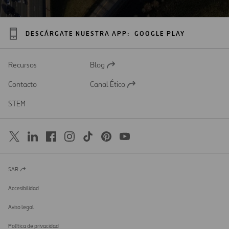
DESCÁRGATE NUESTRA APP:
GOOGLE PLAY
Recursos
Blog
Abrir
en
Contacto
Canal Ético
una
Abrir
nueva
en
STEM
pestaña
una
nueva
pestaña
SAR
Abrir
en
una
Accesibilidad
nueva
pestaña
Aviso legal
Política de privacidad