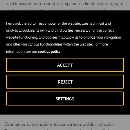
expectativas de sus accionistas, empleados, clientes y otros grupos
de interés. A través de una gestión ética y responsable, busca
construir relaciones de confianza y credibilidad, contribuyendo al
Ferrovial, the editor responsible for the website, uses technical and
desarrollo sostenible de las comunidades en las que está presente.
analytical cookies, its own and third parties, necessary for the correct
Estamos adheridos al código de buenas prácticas tributarias de la
website functioning, and cookies that allow us to analyze your navigation
Agencia Tributaria en España.
and offer you various functionalities within the website. For more
cookies policy
information see our
.
¿Qué es?
Agencia Tributaria: Código de Buenas Prácticas
Tributarias – Adhesiones al Código de Buenas Prácticas
ACCEPT
Tributarias
.
Carta de la AEAT
.
REJECT
Relación de entidades adheridas actualizada:
Agencia
SETTINGS
Tributaria: Código de Buenas Prácticas Tributarias –
Adhesiones al Código de Buenas Prácticas Tributarias
.
Obtenemos el reconocimiento por parte de la Administración