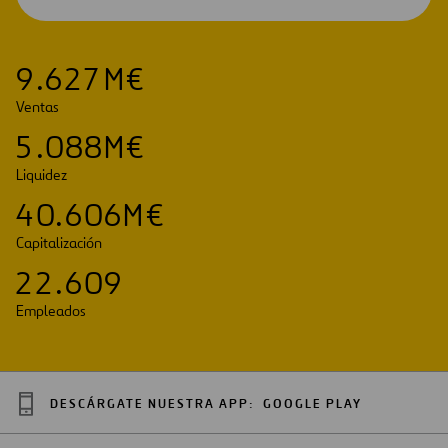
EN
UNA
NUEVA
PESTAÑA
9
.
6
2
7
M€
Ventas
5
.
0
8
8
M€
Liquidez
4
0
.
6
0
6
M€
Capitalización
2
2
.
6
0
9
Empleados
DESCÁRGATE NUESTRA APP:
GOOGLE PLAY