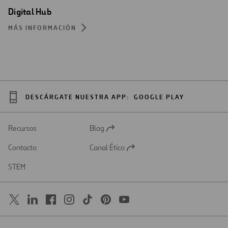
Digital Hub
MÁS INFORMACIÓN
DESCÁRGATE NUESTRA APP:
GOOGLE PLAY
Recursos
Blog
Abrir
en
Contacto
Canal Ético
una
Abrir
nueva
en
STEM
pestaña
una
nueva
pestaña