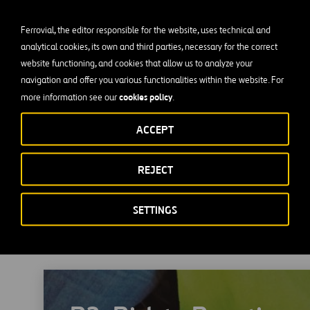
edimientos y productos dentro de la organización.
Ferrovial, the editor responsible for the website, uses technical and
lianzas con partners externos
analytical cookies, its own and third parties, necessary for the correct
website functioning, and cookies that allow us to analyze your
digitalización en este ámbito.
navigation and offer you various functionalities within the website. For
cookies policy
more information see our
.
o en iniciativas como el proyecto
Reaction to Risk (R2)
, que 
ACCEPT
a complementar las medidas de seguridad del trabajador ya 
 el programa de colaboración transversal
Worker of the Futur
REJECT
 nuestros trabajadores.
SETTINGS