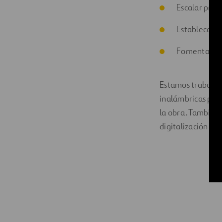
Escalar proc
Establecer a
Fomentar la 
Estamos trabajand
inalámbricas par
la obra. También
digitalización de