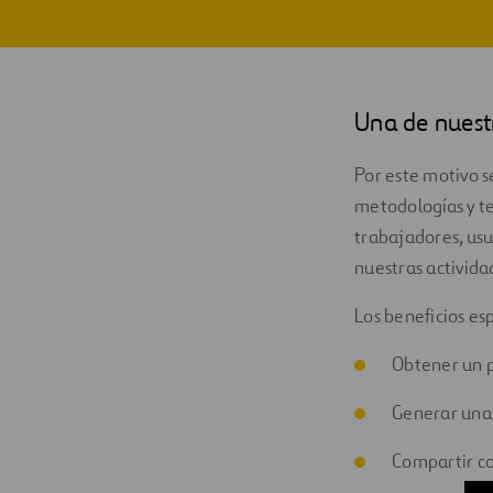
Digitalización
Automatización
Una de nuestr
Ingeniería
Por este motivo s
metodologías y t
trabajadores, usu
nuestras activida
Los beneficios e
Obtener un 
Generar una 
Compartir co