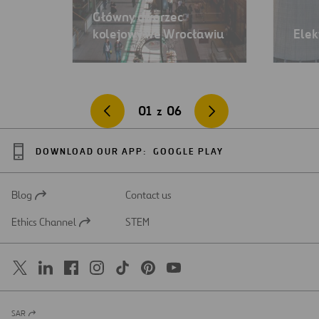
Główny dworzec
kolejowy we Wrocławiu
Elek
01
z
06
DOWNLOAD OUR APP:
GOOGLE PLAY
Blog
Contact us
Open
in
Ethics Channel
STEM
a
Open
new
in
tab
a
new
tab
SAR
Open