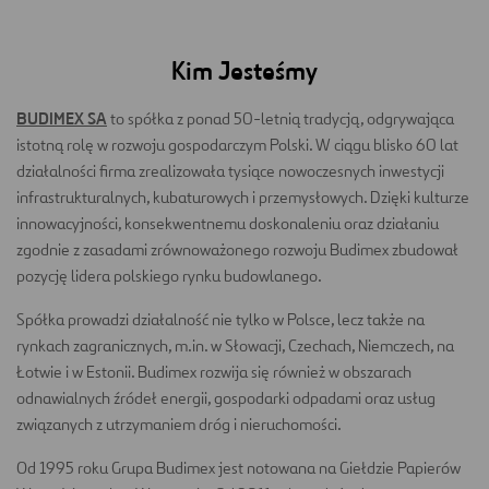
Kim Jesteśmy
BUDIMEX SA
to spółka z ponad 50-letnią tradycją, odgrywająca
istotną rolę w rozwoju gospodarczym Polski. W ciągu blisko 60 lat
działalności firma zrealizowała tysiące nowoczesnych inwestycji
infrastrukturalnych, kubaturowych i przemysłowych. Dzięki kulturze
innowacyjności, konsekwentnemu doskonaleniu oraz działaniu
zgodnie z zasadami zrównoważonego rozwoju Budimex zbudował
pozycję lidera polskiego rynku budowlanego.
Spółka prowadzi działalność nie tylko w Polsce, lecz także na
rynkach zagranicznych, m.in. w Słowacji, Czechach, Niemczech, na
Łotwie i w Estonii. Budimex rozwija się również w obszarach
odnawialnych źródeł energii, gospodarki odpadami oraz usług
związanych z utrzymaniem dróg i nieruchomości.
Od 1995 roku Grupa Budimex jest notowana na Giełdzie Papierów