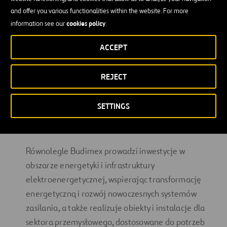
and offer you various functionalities within the website. For more
cookies policy
information see our
.
ACCEPT
REJECT
SETTINGS
Równolegle Budimex prowadzi inwestycje w
obszarze energetyki i infrastruktury
elektroenergetycznej, wspierając transformację
energetyczną i rozwój nowoczesnych systemów
zasilania, a także realizuje obiekty i instalacje dla
sektora przemysłowego, dostosowane do potrzeb