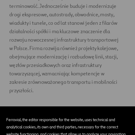
terminowość. Jednocześnie buduje i modernizuje
drogi ekspresowe, autostrady, obwodnice, mosty,
wiadukty i tunele, co od lat stanowi jeden z filarów
działalności spółki i ma kluczowe znaczenie dla
rozwoju nowoczesnej infrastruktury transportowej
w Polsce. Firma rozwija również projekty kolejowe,
obejmujące modernizację i rozbudowę linii, stacji,
węzłów przesiadkowych oraz infrastruktury
towarzyszącej, wzmacniając kompetencje w
zakresie zrównoważonego transportu i mobilności
przyszłości.
Ferrovial, the editor responsible for the website, uses technical and
analytical cookies, its own and third parties, necessary for the correct
website functioning, and cookies that allow us to analyze your navigation