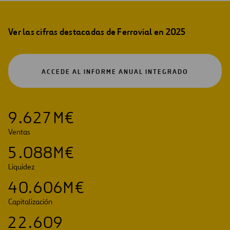
Ver las cifras destacadas de Ferrovial en 2025
ABRIR
ACCEDE AL INFORME ANUAL INTEGRADO
EN
UNA
NUEVA
PESTAÑA
9
.
6
2
7
M€
Ventas
5
.
0
8
8
M€
Liquidez
4
0
.
6
0
6
M€
Capitalización
2
2
.
6
0
9