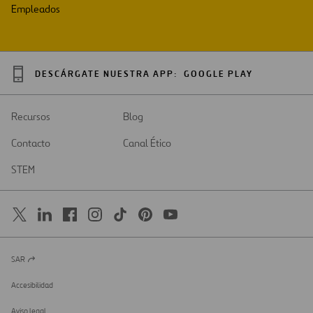
Empleados
DESCÁRGATE NUESTRA APP:
GOOGLE PLAY
Recursos
Blog
Contacto
Canal Ético
STEM
SAR
Abrir
en
una
Accesibilidad
nueva
pestaña
Aviso legal