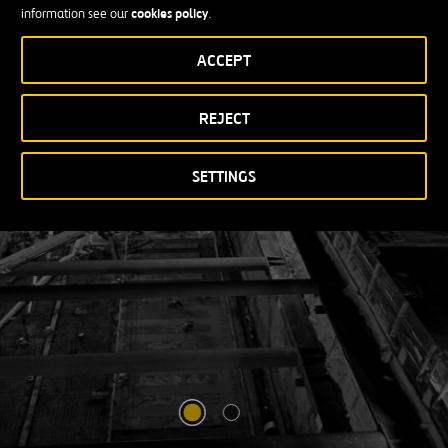
Enduring Growth
cookies policy
information see our
.
ACCEPT
VER MÁS
ABRIR
UNA
REJECT
NUEVA
VENTANA
SETTINGS