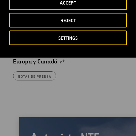
ACCEPT
Ferrovial crea una sociedad
REJECT
conjunta con Interogo
Holding para gestionar su
SETTINGS
participación en una serie de
activos concesionales en
Europa y Canadá
NOTAS DE PRENSA