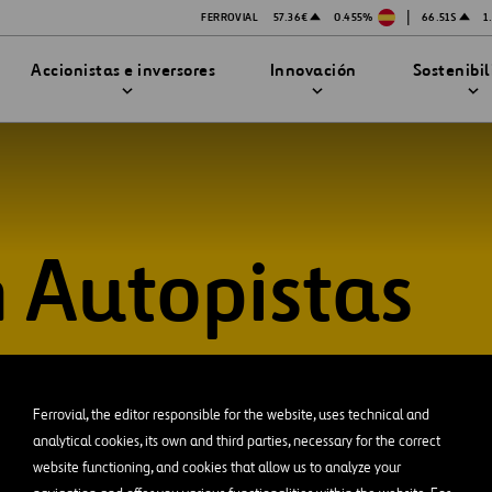
|
FERROVIAL
57.36€
0.455%
66.51$
1
Accionistas e inversores
Innovación
Sostenibi
 Autopistas
TRATEGIA DE INNOVACIÓN
DAD
MPAÑÍA
ARA INVERSORES
enibilidad
Innovación en seguridad
stas
Tecnologías
bilidad
stración
activa
STEM
Ferrovial, the editor responsible for the website, uses technical and
ón
analytical cookies, its own and third parties, necessary for the correct
Proyectos Financiados
website functioning, and cookies that allow us to analyze your