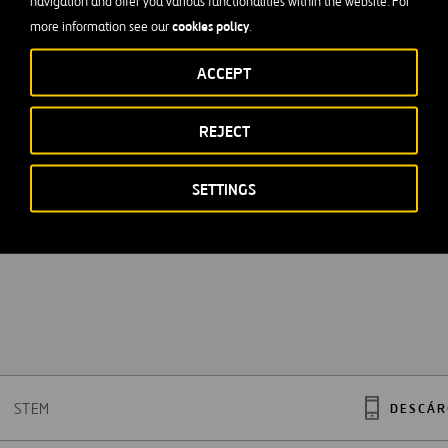
navigation and offer you various functionalities within the website. For
cookies policy
more information see our
.
ACCEPT
REJECT
SETTINGS
STEM
DESCÁR