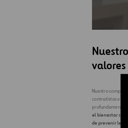
Nuestro
valore
Nuestro compromis
contratistas es 
profundamente ar
el bienestar son
de prevenir lesi