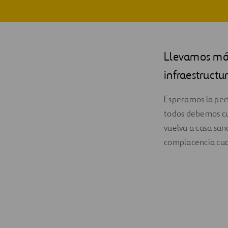
Digitalización
Automatización
Llevamos más
Ingeniería
infraestructur
Esperamos la per
todos debemos cum
vuelva a casa sano
complacencia cua