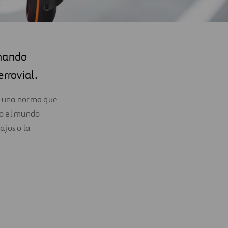
onando
errovial.
es una norma que
do el mundo
ajos o la