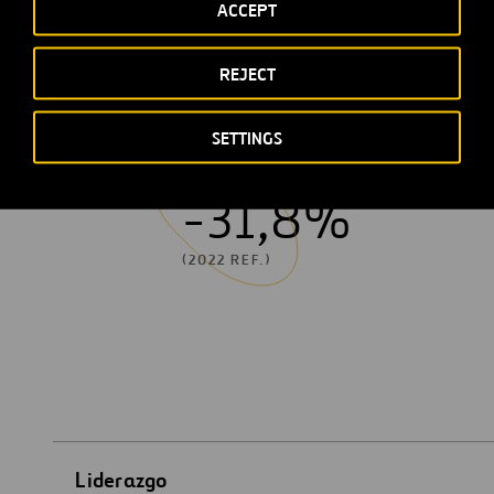
ACCEPT
 rate
REJECT
SETTINGS
2026
-31,8%
(2022 REF.)
Liderazgo