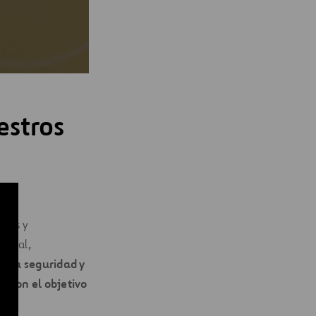
estros
ados y
arial,
d, la seguridad y
, con el objetivo