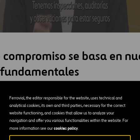
 compromiso se basa en nu
s fundamentales
Ferrovial, the editor responsible for the website, uses technical and
o con la salud, la seguridad y el bienestar de nuestros emple
analytical cookies, its own and third parties, necessary for the correct
un aspecto fundamental de nuestra estrategia de mejora empres
website functioning, and cookies that allow us to analyze your
raigado en nuestros valores básicos. En consecuencia,
la salu
navigation and offer you various functionalities within the website. For
 prioritarios dentro de nuestro marco de excelencia operativa
cookies policy
more information see our
.
ones graves y mortales
.