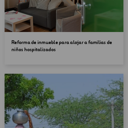
Abrir
Reforma de inmueble para alojar a familias de
una
niños hospitalizados
nueva
ventana