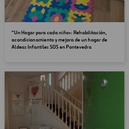
Abrir
“Un Hogar para cada niño»: Rehabilitación,
una
acondicionamiento y mejora de un hogar de
nueva
Aldeas Infantiles SOS en Pontevedra
ventana