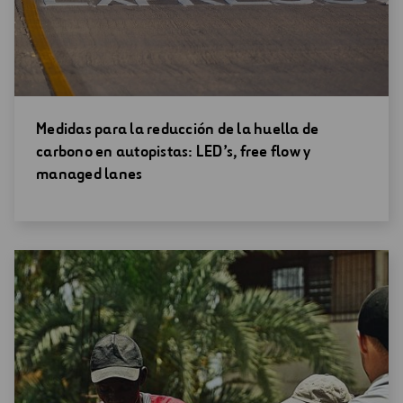
Abrir
Medidas para la reducción de la huella de
una
carbono en autopistas: LED’s, free flow y
nueva
managed lanes
ventana