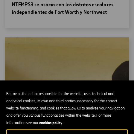
Abrir
NTEMPS3 se asocia con los distritos escolares
una
independientes de Fort Worth y Northwest
nueva
ventana
Ferrovial, the editor responsible for the website, uses technical and
analytical cookies, its own and third parties, necessary for the correct
website functioning, and cookies that allow us to analyze your navigation
and offer you various functionalities within the website. For more
cookies policy
information see our
.