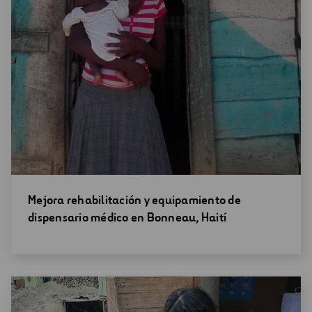
Abrir
Mejora rehabilitación y equipamiento de
una
dispensario médico en Bonneau, Haití
nueva
ventana