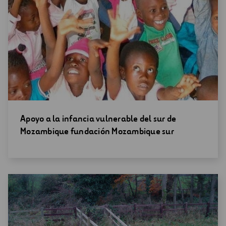
Abrir
Apoyo a la infancia vulnerable del sur de
una
Mozambique fundación Mozambique sur
nueva
ventana