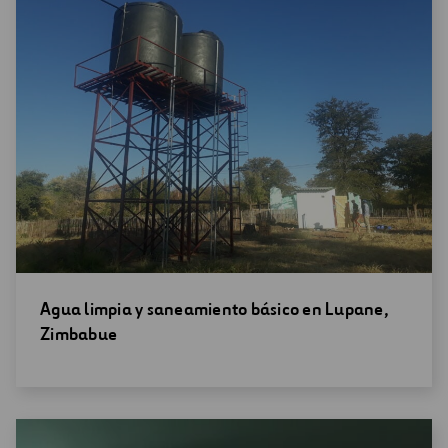
Abrir
Agua limpia y saneamiento básico en Lupane,
una
Zimbabue
nueva
ventana