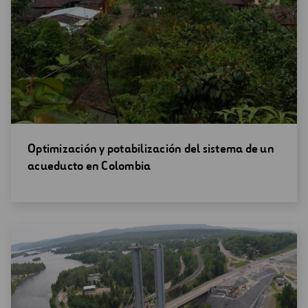
Abrir
Optimización y potabilización del sistema de un
una
acueducto en Colombia
nueva
ventana