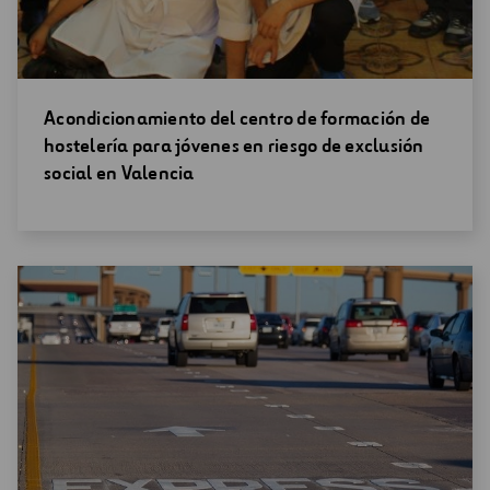
Abrir
Acondicionamiento del centro de formación de
una
hostelería para jóvenes en riesgo de exclusión
nueva
social en Valencia
ventana