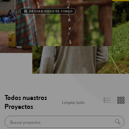
PAUSAR VÍDEO DE FONDO
Todos nuestros
List
Gr
Limpiar todo
view
vi
Proyectos
Aviso
Bus
inicial
de