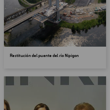
Abrir
Restitución del puente del río Nipigon
una
nueva
ventana