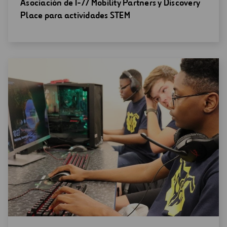
Abrir
Asociación de I-77 Mobility Partners y Discovery
una
Place para actividades STEM
nueva
ventana