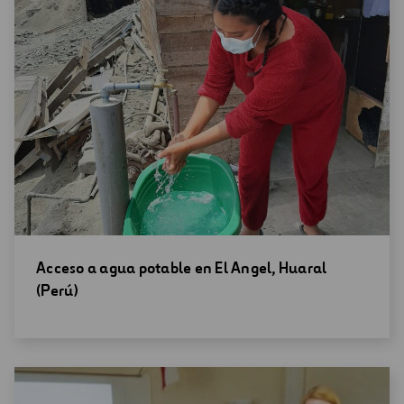
Abrir
Acceso a agua potable en El Angel, Huaral
una
(Perú)
nueva
ventana