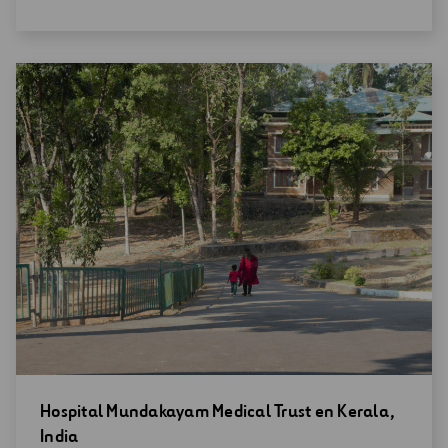
nueva
ventana
Abrir
Hospital Mundakayam Medical Trust en Kerala,
una
India