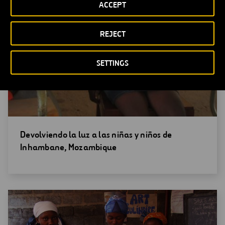
ACCEPT
REJECT
SETTINGS
Abrir
Devolviendo la luz a las niñas y niños de
una
Inhambane, Mozambique
nueva
ventana