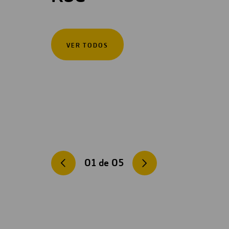
VER TODOS
01
de
05