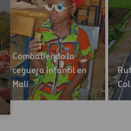
Combatiendo la
ceguera infantil en
Rut
Malí
Co