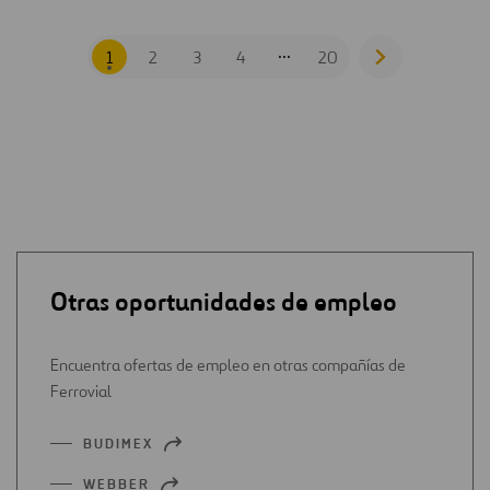
...
1
2
3
4
20
Go
to
next
page
Otras oportunidades de empleo
Encuentra ofertas de empleo en otras compañías de
Ferrovial
BUDIMEX
ABRIR
EN
WEBBER
ABRIR