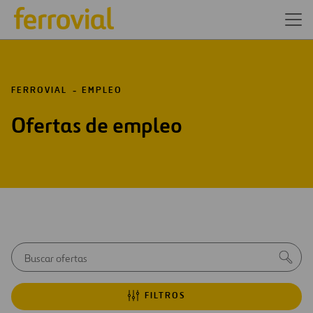
FERROVIAL
EMPLEO
Ofertas de empleo
Aviso
Busc
inicial
de
autocomp
FILTROS