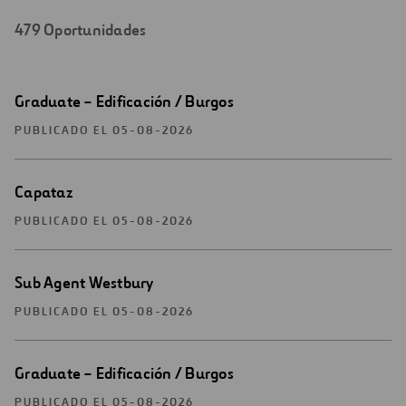
479
Oportunidades
Resultados
Abrir
Graduate – Edificación / Burgos
de
una
búsqueda
nueva
PUBLICADO EL 05-08-2026
ventana
Abrir
Capataz
una
nueva
PUBLICADO EL 05-08-2026
ventana
Abrir
Sub Agent Westbury
una
nueva
PUBLICADO EL 05-08-2026
ventana
Abrir
Graduate – Edificación / Burgos
una
nueva
PUBLICADO EL 05-08-2026