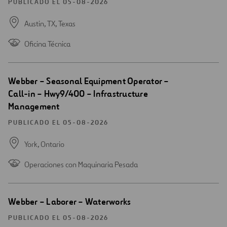
nueva
PUBLICADO EL 05-08-2026
ventana
Austin, TX,
Texas
Oficina Técnica
Abrir
Webber – Seasonal Equipment Operator –
una
Call-in – Hwy9/400 – Infrastructure
nueva
Management
ventana
PUBLICADO EL 05-08-2026
York,
Ontario
Operaciones con Maquinaria Pesada
Abrir
Webber – Laborer – Waterworks
una
nueva
PUBLICADO EL 05-08-2026
ventana