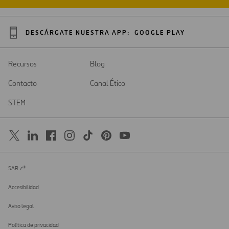
DESCÁRGATE NUESTRA APP:
GOOGLE PLAY
Recursos
Blog
Contacto
Canal Ético
STEM
SAR
Abrir
en
una
Accesibilidad
nueva
pestaña
Aviso legal
Política de privacidad