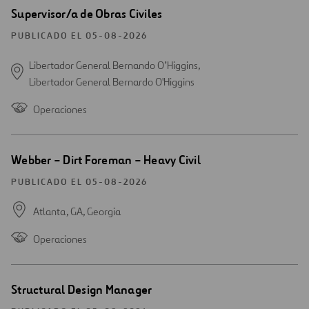
Abrir
Supervisor/a de Obras Civiles
una
nueva
PUBLICADO EL 05-08-2026
ventana
Libertador General Bernando O’Higgins,
Libertador General Bernardo O'Higgins
Operaciones
Abrir
Webber – Dirt Foreman – Heavy Civil
una
nueva
PUBLICADO EL 05-08-2026
ventana
Atlanta, GA,
Georgia
Operaciones
Abrir
Structural Design Manager
una