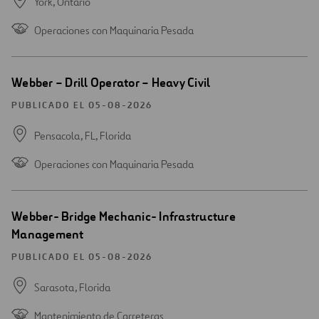
York,
Ontario
Operaciones con Maquinaria Pesada
Abrir
Webber – Drill Operator – Heavy Civil
una
nueva
PUBLICADO EL 05-08-2026
ventana
Pensacola, FL,
Florida
Operaciones con Maquinaria Pesada
Abrir
Webber- Bridge Mechanic- Infrastructure
una
Management
nueva
ventana
PUBLICADO EL 05-08-2026
Sarasota,
Florida
Mantenimiento de Carreteras