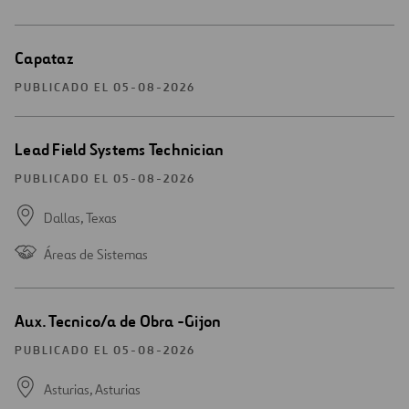
ventana
Abrir
Capataz
una
nueva
PUBLICADO EL 05-08-2026
ventana
Abrir
Lead Field Systems Technician
una
nueva
PUBLICADO EL 05-08-2026
ventana
Dallas,
Texas
Áreas de Sistemas
Abrir
Aux. Tecnico/a de Obra -Gijon
una
nueva
PUBLICADO EL 05-08-2026
ventana
Asturias,
Asturias