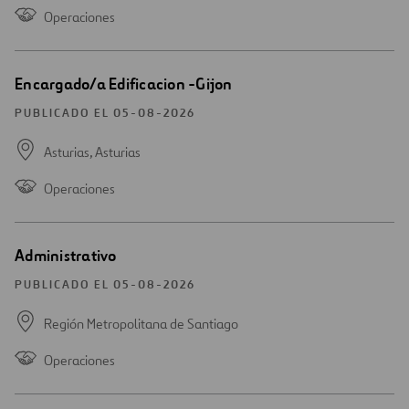
Operaciones
Abrir
Encargado/a Edificacion -Gijon
una
nueva
PUBLICADO EL 05-08-2026
ventana
Asturias,
Asturias
Operaciones
Abrir
Administrativo
una
nueva
PUBLICADO EL 05-08-2026
ventana
Región Metropolitana de Santiago
Operaciones