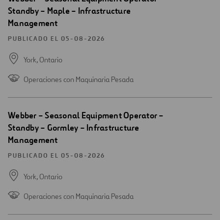
una
Standby – Maple – Infrastructure
nueva
Management
ventana
PUBLICADO EL 05-08-2026
York,
Ontario
Operaciones con Maquinaria Pesada
Abrir
Webber – Seasonal Equipment Operator –
una
Standby – Gormley – Infrastructure
nueva
Management
ventana
PUBLICADO EL 05-08-2026
York,
Ontario
Operaciones con Maquinaria Pesada