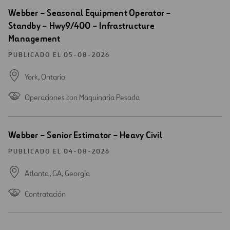
Abrir
Webber – Seasonal Equipment Operator –
una
Standby – Hwy9/400 – Infrastructure
nueva
Management
ventana
PUBLICADO EL 05-08-2026
York,
Ontario
Operaciones con Maquinaria Pesada
Abrir
Webber – Senior Estimator – Heavy Civil
una
nueva
PUBLICADO EL 04-08-2026
ventana
Atlanta, GA,
Georgia
Contratación