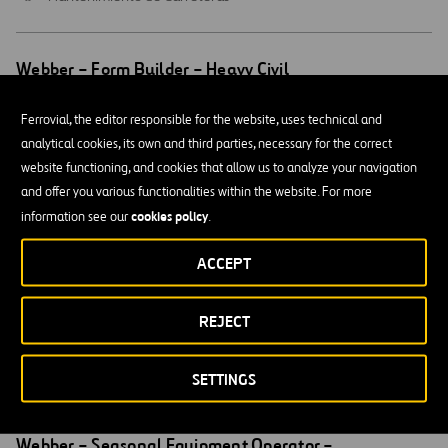
Abrir
Webber – Form Builder – Heavy Civil
una
nueva
PUBLICADO EL 05-08-2026
ventana
Ferrovial, the editor responsible for the website, uses technical and
analytical cookies, its own and third parties, necessary for the correct
Canyon, TX,
Texas
website functioning, and cookies that allow us to analyze your navigation
Mantenimiento de Carreteras
and offer you various functionalities within the website. For more
cookies policy
information see our
.
Abrir
Project Engineer
ACCEPT
una
nueva
PUBLICADO EL 05-08-2026
ventana
REJECT
Greer, SC,
Carolina del Sur
Operaciones
SETTINGS
Abrir
Webber – Seasonal Equipment Operator –