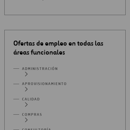
UNA
EN
NUEVA
UNA
PESTAÑA
NUEVA
PESTAÑA
Ofertas de empleo en todas las
áreas funcionales
ADMINISTRACIÓN
APROVISIONAMIENTO
CALIDAD
COMPRAS
CONSULTORÍA