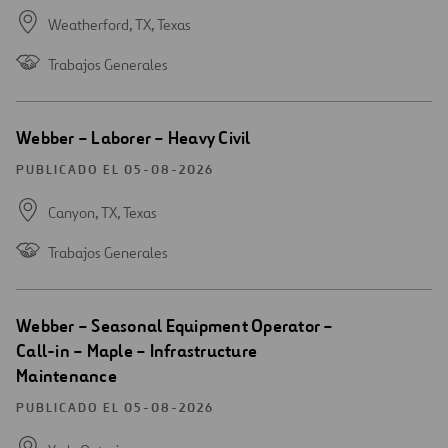
Weatherford, TX,
Texas
Trabajos Generales
Abrir
Webber – Laborer – Heavy Civil
una
nueva
PUBLICADO EL 05-08-2026
ventana
Canyon, TX,
Texas
Trabajos Generales
Abrir
Webber – Seasonal Equipment Operator –
una
Call-in – Maple – Infrastructure
nueva
Maintenance
ventana
PUBLICADO EL 05-08-2026