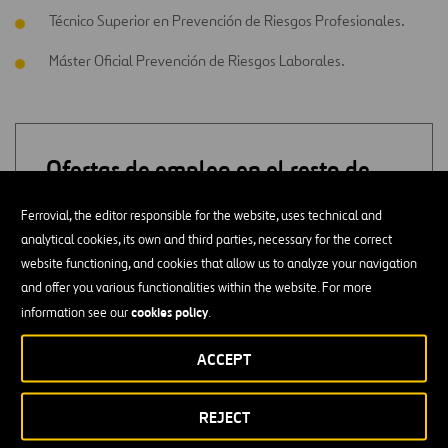
Técnico Superior en Prevención de Riesgos Profesionales.
Máster Oficial Prevención de Riesgos Laborales.
Ofertas de empleo en el resto de
áreas funcionales
Ferrovial, the editor responsible for the website, uses technical and
analytical cookies, its own and third parties, necessary for the correct
ADMINISTRACIÓN
website functioning, and cookies that allow us to analyze your navigation
and offer you various functionalities within the website. For more
APROVISIONAMIENTO
cookies policy
information see our
.
ACCEPT
CALIDAD
REJECT
COMPRAS