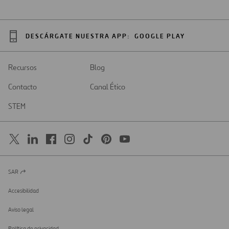
DESCÁRGATE NUESTRA APP:
GOOGLE PLAY
Recursos
Blog
Contacto
Canal Ético
STEM
SAR
Abrir
en
una
Accesibilidad
nueva
pestaña
Aviso legal
Política de privacidad