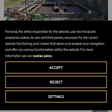
El CABB adjudica la ampliación de la depuradora de Bakio a
Ferrovial, the editor responsible for the website, uses technical and
la UTE Ferrovial-Cadagua por 8,45 millones
analytical cookies, its own and third parties, necessary for the correct
website functioning, and cookies that allow us to analyze your navigation
NOTICIAS LOCALES
and offer you various functionalities within the website. For more
cookies policy
information see our
.
ACTIVIDADES
ACCEPT
Conoce nuestras áreas de conocimiento
REJECT
SETTINGS
Depuración de aguas