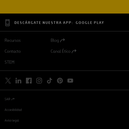
DESCÁRGATE NUESTRA APP:
GOOGLE PLAY
Recursos
Blog
Abrir
en
Contacto
Canal Ético
una
Abrir
nueva
en
STEM
pestaña
una
nueva
pestaña
SAR
Abrir
en
una
Accesibilidad
nueva
pestaña
Aviso legal