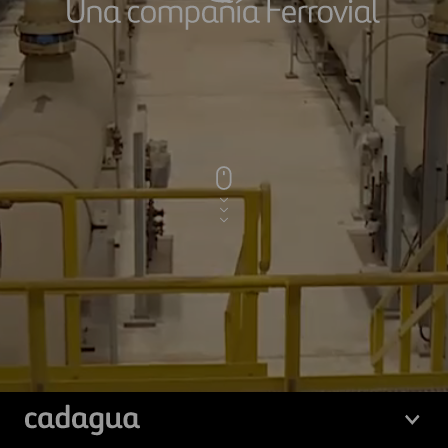
Cadagua
Una
compañía
Ferrovial
logo cadagua