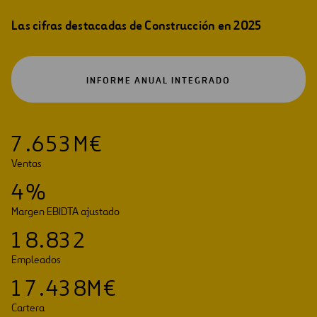
Las cifras destacadas de Construcción en 2025
ABRIR
INFORME ANUAL INTEGRADO
EN
UNA
NUEVA
PESTAÑA
7
.
6
5
3
M€
Ventas
4
%
Margen EBIDTA ajustado
1
8
.
8
3
2
Empleados
1
7
.
4
3
8
M€
Cartera