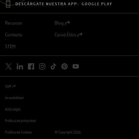
DESCÁRGATE NUESTRA APP:
GOOGLE PLAY
Recursos
Blog
Abrir
en
Contacto
Canal Ético
una
Abrir
nueva
en
STEM
pestaña
una
nueva
pestaña
SAR
Abrir
en
una
Accesibilidad
nueva
pestaña
Aviso legal
Política de privacidad
Política de Cookies
© Copyright 2026