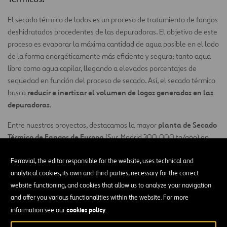
El secado térmico de lodos es un proceso de tratamiento de fangos
deshidratados procedentes de las depuradoras. El objetivo de este
proceso es evaporar la máxima cantidad de agua posible en el lodo
de la forma energéticamente más eficiente y segura; tanto agua
libre como agua capilar, llegando a elevados porcentajes de
sequedad en función del proceso de secado. Así, el secado térmico
reducir e inertizar el volumen de logos generados en las
busca
depuradoras
.
planta de Secado
Entre nuestros proyectos, destacamos la mayor
Térmico de Fangos
de Europa
(Sur, Madrid 300.000 tn/año) en
modalidad de concesión.
Ferrovial, the editor responsible for the website, uses technical and
analytical cookies, its own and third parties, necessary for the correct
website functioning, and cookies that allow us to analyze your navigation
and offer you various functionalities within the website. For more
Nuestra experiencia
cookies policy
information see our
.