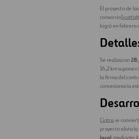
El proyecto de l
consorcio
Scottis
logró en febrero 
Detalle
Se realizaron
28,
16,2 km suponen l
la firma del contr
concesionaria est
Desarro
Cintra
se conviert
proyecto alivia l
local
mediante la