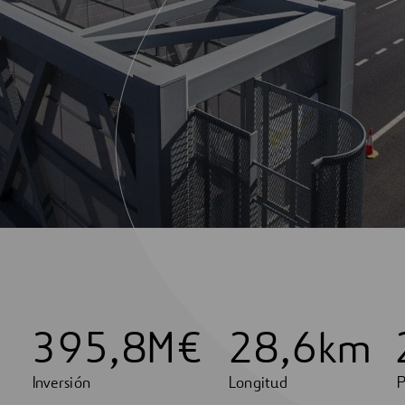
3
9
5
,
8
M€
2
8
,
6
km
Inversión
Longitud
P