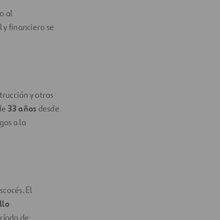
o al
 y financiero se
trucción y otros
 de
33 años
desde
gos a la
scocés. El
llo
ríodo de