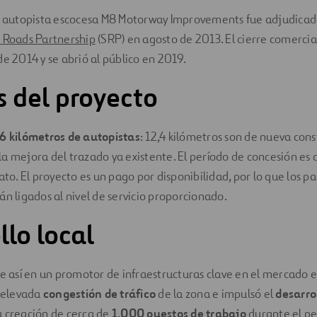
as autopista escocesa M8 Motorway Improvements fue adjudicad
h Roads Partnership
(SRP) en agosto de 2013. El cierre comercial
de 2014 y se abrió al público en 2019.
s del proyecto
6 kilómetros de autopistas
: 12,4 kilómetros son de nueva cons
a mejora del trazado ya existente. El período de concesión es
ato. El proyecto es un pago por disponibilidad, por lo que los pa
án ligados al nivel de servicio proporcionado.
llo local
e así en un promotor de infraestructuras clave en el mercado e
a elevada
congestión de tráfico
de la zona e impulsó el
desarro
 creación de cerca de
1.000 puestos de trabajo
durante el pe