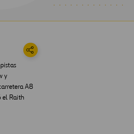
pistas
w y
carretera A8
 el Raith