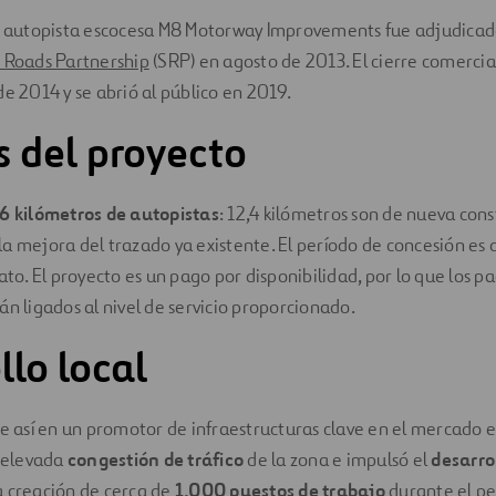
as autopista escocesa M8 Motorway Improvements fue adjudicad
h Roads Partnership
(SRP) en agosto de 2013. El cierre comercial
de 2014 y se abrió al público en 2019.
s del proyecto
6 kilómetros de autopistas
: 12,4 kilómetros son de nueva cons
a mejora del trazado ya existente. El período de concesión es
ato. El proyecto es un pago por disponibilidad, por lo que los pa
án ligados al nivel de servicio proporcionado.
llo local
e así en un promotor de infraestructuras clave en el mercado e
a elevada
congestión de tráfico
de la zona e impulsó el
desarro
 creación de cerca de
1.000 puestos de trabajo
durante el pe