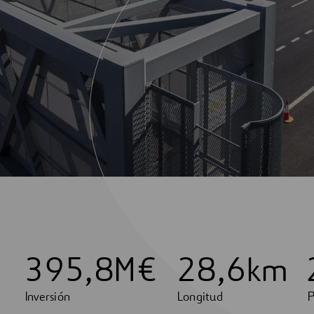
3
9
5
,
8
M€
2
8
,
6
km
Inversión
Longitud
P