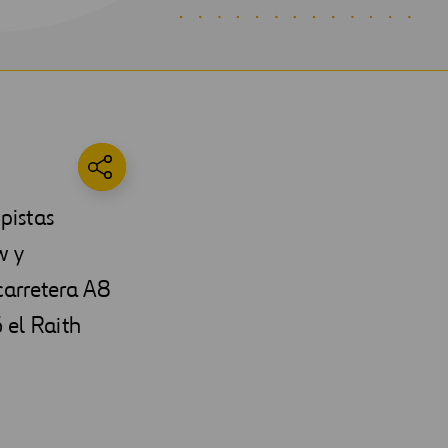
pistas
w y
carretera A8
 el Raith