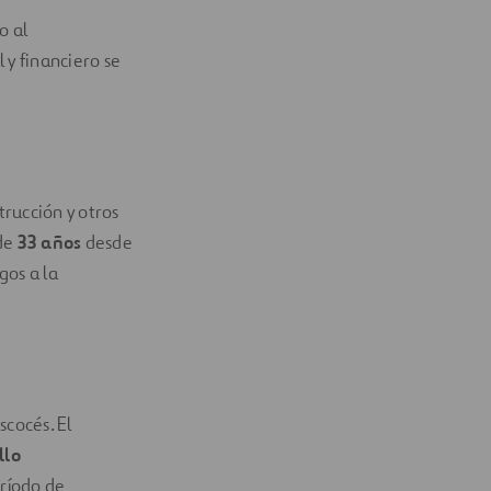
o al
 y financiero se
trucción y otros
 de
33 años
desde
gos a la
scocés. El
llo
ríodo de