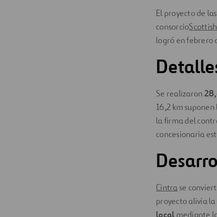
El proyecto de l
consorcio
Scottis
logró en febrero 
Detalle
Se realizaron
28,
16,2 km suponen l
la firma del contr
concesionaria est
Desarro
Cintra
se conviert
proyecto alivia l
local
mediante la