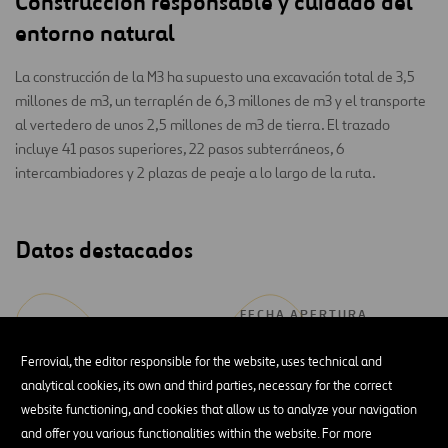
Construcción responsable y cuidado del
entorno natural
La construcción de la M3 ha supuesto una excavación total de 3,5
millones de m3, un terraplén de 6,3 millones de m3 y el transporte
al vertedero de unos 2,5 millones de m3 de tierra. El trazado
incluye 41 pasos superiores, 22 pasos subterráneos, 6
intercambiadores y 2 plazas de peaje a lo largo de la ruta.
Datos destacados
FECHA APERTURA
35.346
4 de junio
VEHÍCULOS / DÍA
DE 2010
Ferrovial, the editor responsible for the website, uses technical and
analytical cookies, its own and third parties, necessary for the correct
website functioning, and cookies that allow us to analyze your navigation
and offer you various functionalities within the website. For more