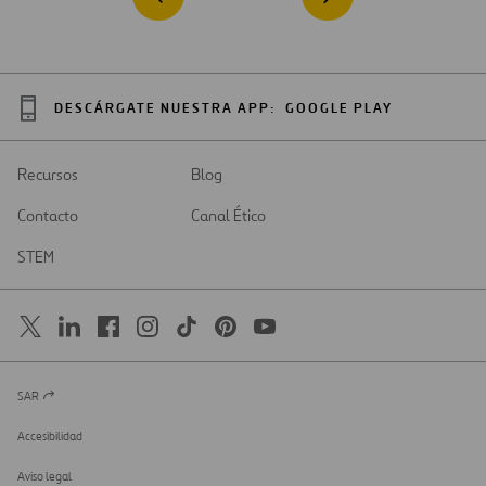
DESCÁRGATE NUESTRA APP:
GOOGLE PLAY
Recursos
Blog
Contacto
Canal Ético
STEM
SAR
Abrir
en
una
Accesibilidad
nueva
pestaña
Aviso legal