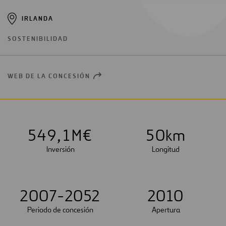
IRLANDA
SOSTENIBILIDAD
WEB DE LA CONCESIÓN
OPEN
NEW
WINDOW
5
4
9
,
1
M€
5
0
km
Inversión
Longitud
2007-2052
2010
Periodo de concesión
Apertura