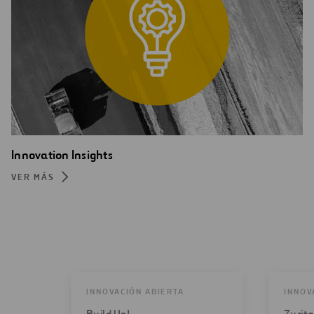
Innovation Insights
VER MÁS
INNOVACIÓN ABIERTA
INNOV
Build Up!
Zurit