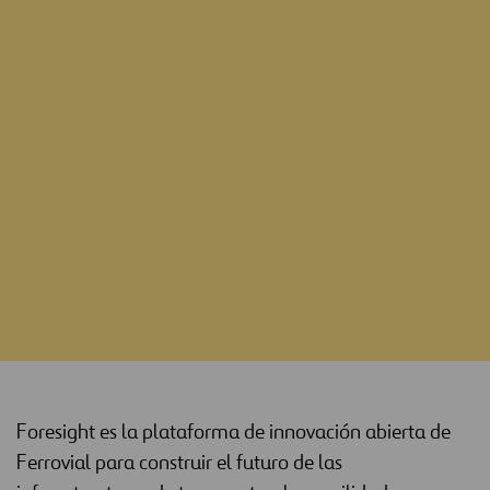
¡ACOMPÁÑANOS EN ESTE VIAJE!
Foresight es la plataforma de innovación abierta de
Ferrovial para construir el futuro de las