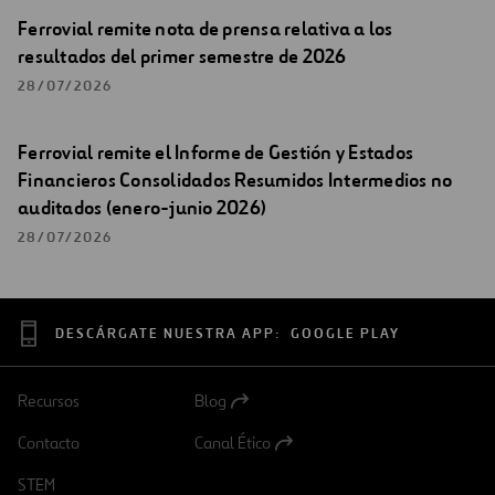
Ferrovial remite nota de prensa relativa a los
resultados del primer semestre de 2026
28/07/2026
Ferrovial remite el Informe de Gestión y Estados
Financieros Consolidados Resumidos Intermedios no
auditados (enero-junio 2026)
28/07/2026
DESCÁRGATE NUESTRA APP:
GOOGLE PLAY
Recursos
Blog
Abrir
en
Contacto
Canal Ético
una
Abrir
nueva
en
STEM
pestaña
una