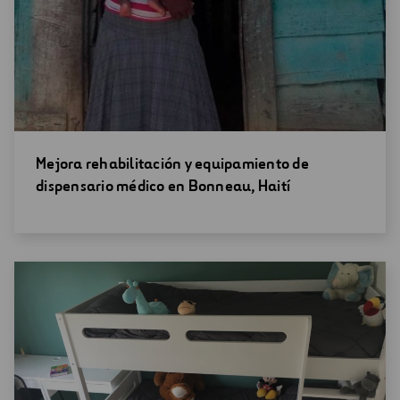
Abrir
Mejora rehabilitación y equipamiento de
una
dispensario médico en Bonneau, Haití
nueva
ventana