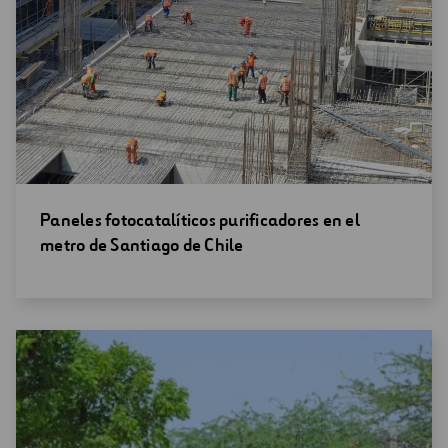
Abrir
Paneles fotocatalíticos purificadores en el
una
metro de Santiago de Chile
nueva
ventana