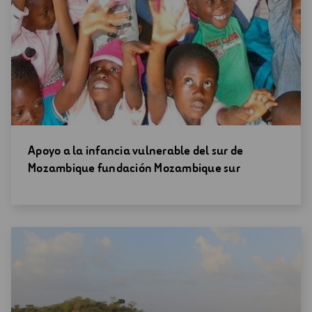
Abrir
Apoyo a la infancia vulnerable del sur de
una
Mozambique fundación Mozambique sur
nueva
ventana