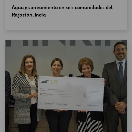
Abrir
Agua y saneamiento en seis comunidades del
una
Rajastán, India
nueva
ventana