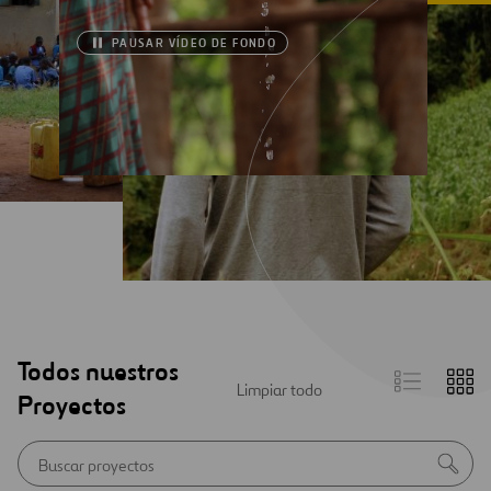
PAUSAR VÍDEO DE FONDO
Todos nuestros
List
Gr
Limpiar todo
view
vi
Proyectos
Aviso
Bus
inicial
de