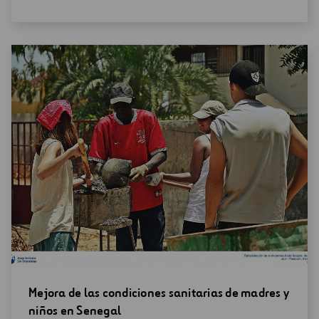
nueva
ventana
Abrir
Mejora de las condiciones sanitarias de madres y
una
niños en Senegal