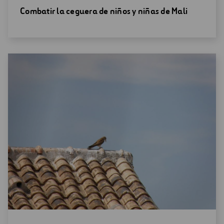
Abrir
Combatir la ceguera de niños y niñas de Mali
una
nueva
ventana