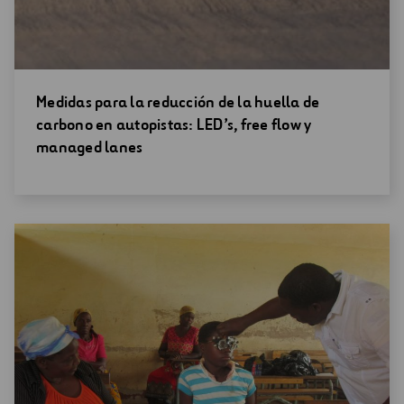
Abrir
Medidas para la reducción de la huella de
una
carbono en autopistas: LED’s, free flow y
nueva
managed lanes
ventana