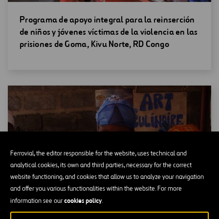
Abrir
Programa de apoyo integral para la reinserción
una
de niños y jóvenes víctimas de la violencia en las
nueva
prisiones de Goma, Kivu Norte, RD Congo
ventana
Ferrovial, the editor responsible for the website, uses technical and
analytical cookies, its own and third parties, necessary for the correct
website functioning, and cookies that allow us to analyze your navigation
and offer you various functionalities within the website. For more
cookies policy
information see our
.