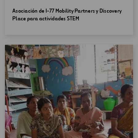
Abrir
Asociación de I-77 Mobility Partners y Discovery
una
Place para actividades STEM
nueva
ventana