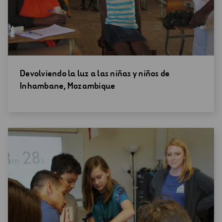
Abrir
Devolviendo la luz a las niñas y niños de
una
Inhambane, Mozambique
nueva
ventana