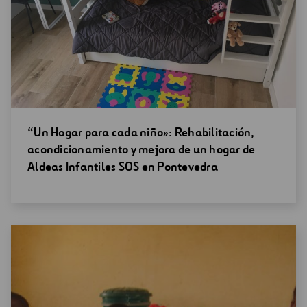
Abrir
“Un Hogar para cada niño»: Rehabilitación,
una
acondicionamiento y mejora de un hogar de
nueva
Aldeas Infantiles SOS en Pontevedra
ventana