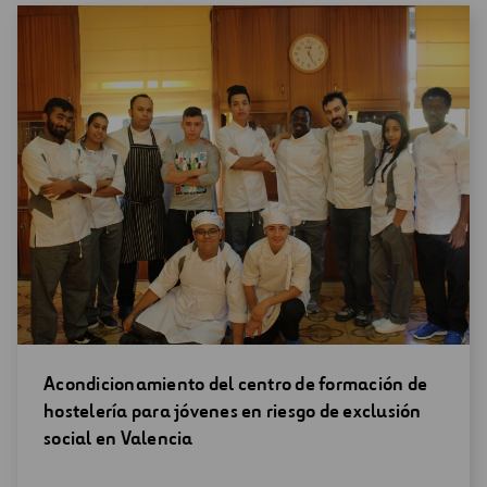
Abrir
Acondicionamiento del centro de formación de
una
hostelería para jóvenes en riesgo de exclusión
nueva
social en Valencia
ventana