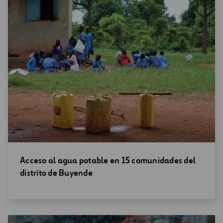
Abrir
Acceso al agua potable en 15 comunidades del
una
distrito de Buyende
nueva
ventana