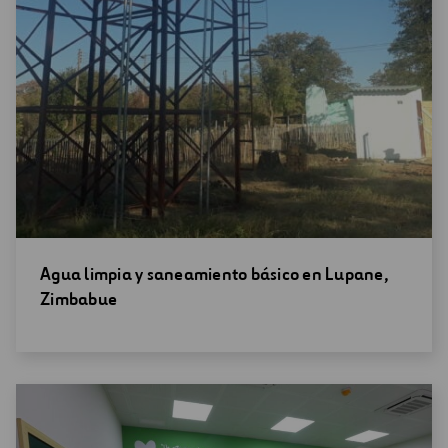
Abrir
Agua limpia y saneamiento básico en Lupane,
una
Zimbabue
nueva
ventana