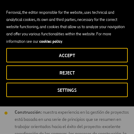
apuesta por las energías renovables es clave en el camino
La
Ferrovial, the editor responsible for the website, uses technical and
de reducir el impacto que la actividad humana
está provocando
analytical cookies, its own and third parties, necessary for the correct
sobre el medioambiente, contribuyendo así a la lucha contra el
website functioning, and cookies that allow us to analyze your navigation
cambio climático. Por ello, enfocamos nuestros esfuerzos en
and offer you various functionalities within the website. For more
parques eólicos, plantas de energía
diseñar, construir y operar
cookies policy
information see our
.
solar fotovoltaica, sistemas de almacenamiento de energía y
plantas de producción de hidrógeno verde
.
ACCEPT
Nuestra actividad se resume en cuatro áreas:
REJECT
Ingeniería:
nuestros servicios incluyen desde la realización de
estudios preliminares hasta los estudios de producción, la
SETTINGS
identificación de ubicaciones y, trabajos de ingeniería básica y
de detalle.
Construcción:
nuestra experiencia en la gestión de proyectos
está basada en una serie de principios que se resumen en
trabajar orientados hacia el éxito del proyecto: excelente
coordinación de las compras, los procesos de construcción, la